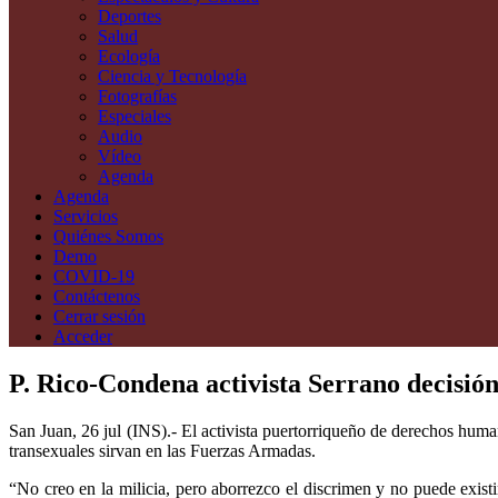
Deportes
Salud
Ecología
Ciencia y Tecnología
Fotografías
Especiales
Audio
Vídeo
Agenda
Agenda
Servicios
Quiénes Somos
Demo
COVID-19
Contáctenos
Cerrar sesión
Acceder
P. Rico-Condena activista Serrano decisió
San Juan, 26 jul (INS).- El activista puertorriqueño de derechos hu
transexuales sirvan en las Fuerzas Armadas.
“
No creo en la milicia, pero aborrezco el discrimen y no puede existi