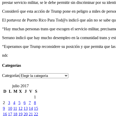
prestar servicio militar, se le debe permitir sin discriminar por su iden
Consideró que esta acción de Trump pone en peligro a miles de person
El portavoz de Puerto Rico Para Tod@s indicó que aún no se sabe qué 
“
Hay muchas personas trans que escogen el servicio militar, precisame
Serrano indicó que hay mucho desempleo en la comunidad trans y esta
“
Esperamos que Trump reconsidere su posición y que permita que las p
ndc
Categorías
Categorías
julio 2017
D
L
M
X
J
V
S
1
2
3
4
5
6
7
8
9
10
11
12
13
14
15
16
17
18
19
20
21
22