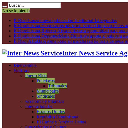
No se lo pierda
P. Rico-Lanza nueva publicación la editorial 14 segundos
R.Dominicana-Empresarios advierten sobre el impacto de los ar
R.Dominicana-Roberto Álvarez destaca oportunidad para una n
R.Dominicana-Deportes/María Dimitrova aporta al país otra m
P. Rico-Alcalde Aponte pone en marcha red de oasis de agua p
Inter News Service Ag
Bienvenidos
Noticias
Puerto Rico
Policiacas
Tribunales
Municipales
Sindicales
Economía y Finanzas
Internacionales
Estados Unidos
República Dominicana
El Caribe y América Latina
Espectáculos y Cultura