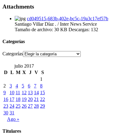
Attachments
cd049515-683b-402e-bc5c-19a3c17ef57b
Santiago Villar Díaz . / Inter News Service
Tamaño de archivo:
30 KB
Descargas:
132
Categorías
Categorías
julio 2017
D
L
M
X
J
V
S
1
2
3
4
5
6
7
8
9
10
11
12
13
14
15
16
17
18
19
20
21
22
23
24
25
26
27
28
29
30
31
Ago »
Titulares