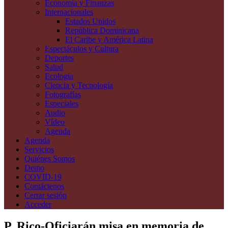
Economía y Finanzas
Internacionales
Estados Unidos
República Dominicana
El Caribe y América Latina
Espectáculos y Cultura
Deportes
Salud
Ecología
Ciencia y Tecnología
Fotografías
Especiales
Audio
Vídeo
Agenda
Agenda
Servicios
Quiénes Somos
Demo
COVID-19
Contáctenos
Cerrar sesión
Acceder
P. Rico-Oficiarán misa en memoria de