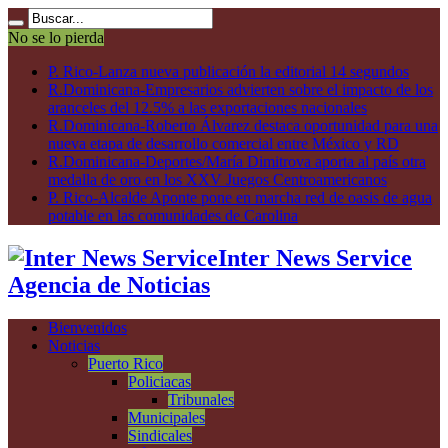
No se lo pierda
P. Rico-Lanza nueva publicación la editorial 14 segundos
R.Dominicana-Empresarios advierten sobre el impacto de los
aranceles del 12.5% a las exportaciones nacionales
R.Dominicana-Roberto Álvarez destaca oportunidad para una
nueva etapa de desarrollo comercial entre México y RD
R.Dominicana-Deportes/María Dimitrova aporta al país otra
medalla de oro en los XXV Juegos Centroamericanos
P. Rico-Alcalde Aponte pone en marcha red de oasis de agua
potable en las comunidades de Carolina
Inter News Service
Agencia de Noticias
Bienvenidos
Noticias
Puerto Rico
Policiacas
Tribunales
Municipales
Sindicales