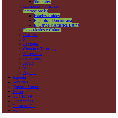
Sindicales
Economía y Finanzas
Internacionales
Estados Unidos
República Dominicana
El Caribe y América Latina
Espectáculos y Cultura
Deportes
Salud
Ecología
Ciencia y Tecnología
Fotografías
Especiales
Audio
Vídeo
Agenda
Agenda
Servicios
Quiénes Somos
Demo
COVID-19
Contáctenos
Cerrar sesión
Acceder