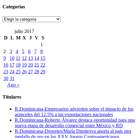
Categorías
Categorías
julio 2017
D
L
M
X
J
V
S
1
2
3
4
5
6
7
8
9
10
11
12
13
14
15
16
17
18
19
20
21
22
23
24
25
26
27
28
29
30
31
Ago »
Titulares
R.Dominicana-Empresarios advierten sobre el impacto de los
aranceles del 12.5% a las exportaciones nacionales
R.Dominicana-Roberto Álvarez destaca oportunidad para una
nueva etapa de desarrollo comercial entre México y RD
R.Dominicana-Deportes/María Dimitrova aporta al país otra
medalla de oro en los XXV Juegos Centroamericanos