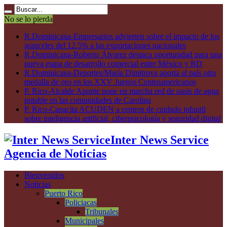
No se lo pierda
R.Dominicana-Empresarios advierten sobre el impacto de los
aranceles del 12.5% a las exportaciones nacionales
R.Dominicana-Roberto Álvarez destaca oportunidad para una
nueva etapa de desarrollo comercial entre México y RD
R.Dominicana-Deportes/María Dimitrova aporta al país otra
medalla de oro en los XXV Juegos Centroamericanos
P. Rico-Alcalde Aponte pone en marcha red de oasis de agua
potable en las comunidades de Carolina
P. Rico-Capacita ACUDEN a centros de cuidado infantil
sobre inteligencia artificial, ciberpsicología y seguridad digital
Inter News Service
Agencia de Noticias
Bienvenidos
Noticias
Puerto Rico
Policiacas
Tribunales
Municipales