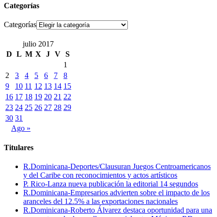
Categorías
Categorías
julio 2017
D
L
M
X
J
V
S
1
2
3
4
5
6
7
8
9
10
11
12
13
14
15
16
17
18
19
20
21
22
23
24
25
26
27
28
29
30
31
Ago »
Titulares
R.Dominicana-Deportes/Clausuran Juegos Centroamericanos
y del Caribe con reconocimientos y actos artísticos
P. Rico-Lanza nueva publicación la editorial 14 segundos
R.Dominicana-Empresarios advierten sobre el impacto de los
aranceles del 12.5% a las exportaciones nacionales
R.Dominicana-Roberto Álvarez destaca oportunidad para una