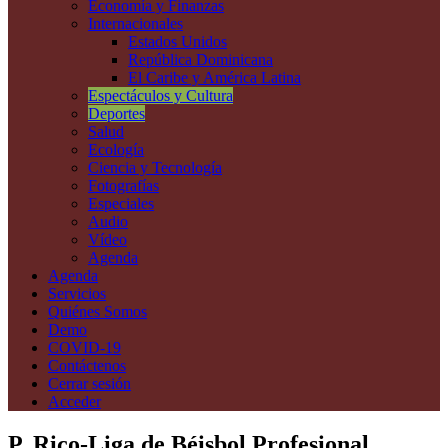
Economía y Finanzas
Internacionales
Estados Unidos
República Dominicana
El Caribe y América Latina
Espectáculos y Cultura
Deportes
Salud
Ecología
Ciencia y Tecnología
Fotografías
Especiales
Audio
Vídeo
Agenda
Agenda
Servicios
Quiénes Somos
Demo
COVID-19
Contáctenos
Cerrar sesión
Acceder
P. Rico-Liga de Béisbol Profesional