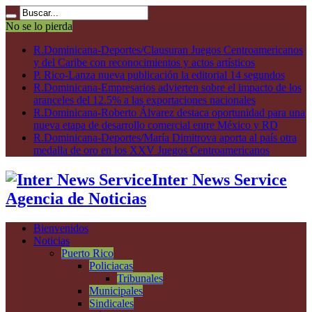
No se lo pierda
R.Dominicana-Deportes/Clausuran Juegos Centroamericanos
y del Caribe con reconocimientos y actos artísticos
P. Rico-Lanza nueva publicación la editorial 14 segundos
R.Dominicana-Empresarios advierten sobre el impacto de los
aranceles del 12.5% a las exportaciones nacionales
R.Dominicana-Roberto Álvarez destaca oportunidad para una
nueva etapa de desarrollo comercial entre México y RD
R.Dominicana-Deportes/María Dimitrova aporta al país otra
medalla de oro en los XXV Juegos Centroamericanos
Inter News Service
Agencia de Noticias
Bienvenidos
Noticias
Puerto Rico
Policiacas
Tribunales
Municipales
Sindicales