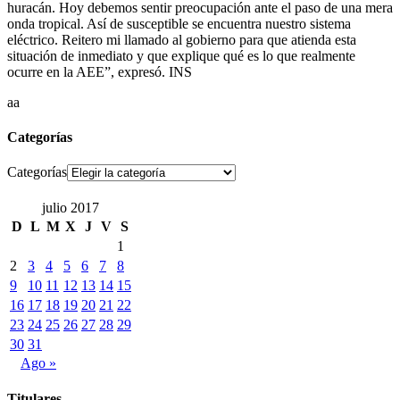
huracán. Hoy debemos sentir preocupación ante el paso de una mera
onda tropical. Así de susceptible se encuentra nuestro sistema
eléctrico. Reitero mi llamado al gobierno para que atienda esta
situación de inmediato y que explique qué es lo que realmente
ocurre en la AEE”, expresó. INS
aa
Categorías
Categorías
julio 2017
D
L
M
X
J
V
S
1
2
3
4
5
6
7
8
9
10
11
12
13
14
15
16
17
18
19
20
21
22
23
24
25
26
27
28
29
30
31
Ago »
Titulares