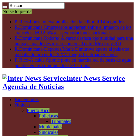
No se lo pierda
P. Rico-Lanza nueva publicación la editorial 14 segundos
R.Dominicana-Empresarios advierten sobre el impacto de los
aranceles del 12.5% a las exportaciones nacionales
R.Dominicana-Roberto Álvarez destaca oportunidad para una
nueva etapa de desarrollo comercial entre México y RD
R.Dominicana-Deportes/María Dimitrova aporta al país otra
medalla de oro en los XXV Juegos Centroamericanos
P. Rico-Alcalde Aponte pone en marcha red de oasis de agua
potable en las comunidades de Carolina
Inter News Service
Agencia de Noticias
Bienvenidos
Noticias
Puerto Rico
Policiacas
Tribunales
Municipales
Sindicales