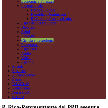
Economía y Finanzas
Internacionales
Estados Unidos
República Dominicana
El Caribe y América Latina
Espectáculos y Cultura
Deportes
Salud
Ecología
Ciencia y Tecnología
Fotografías
Especiales
Audio
Vídeo
Agenda
Agenda
Servicios
Quiénes Somos
Demo
COVID-19
Contáctenos
Cerrar sesión
Acceder
P. Rico-Representante del PPD asegura