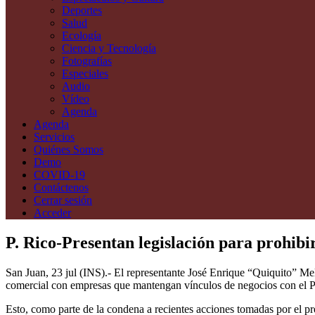
Deportes
Salud
Ecología
Ciencia y Tecnología
Fotografías
Especiales
Audio
Vídeo
Agenda
Agenda
Servicios
Quiénes Somos
Demo
COVID-19
Contáctenos
Cerrar sesión
Acceder
P. Rico-Presentan legislación para prohib
San Juan, 23 jul (INS).- El representante José Enrique “Quiquito” Mel
comercial con empresas que mantengan vínculos de negocios con el P
Esto, como parte de la condena a recientes acciones tomadas por el pr