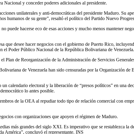
ea Nacional y conceder poderes adicionales al presidente.
cciones unilaterales y anti-democráticas del presidente Maduro. Su apet
chos humanos de su gente”, resaltó el político del Partido Nuevo Progre
 no puede hacerse eco de esas acciones y mucho menos mantener negoci
a que desee hacer negocios con el gobierno de Puerto Rico, incluyendo 
 con el Poder Público Nacional de la República Bolivariana de Venezuela
 el Plan de Reorganización de la Administración de Servicios Generales 
 Bolivariana de Venezuela han sido censuradas por la Organización de
un calendario electoral y la liberación de “presos políticos” en una 
 democrático lo antes posible.
miembros de la OEA al repudiar todo tipo de relación comercial con empr
 negocios con organizaciones que apoyen el régimen de Maduro.
gedias más grandes del siglo XXI. Es imperativo que se restablezca la 
da América”, concluyó el representante. INS