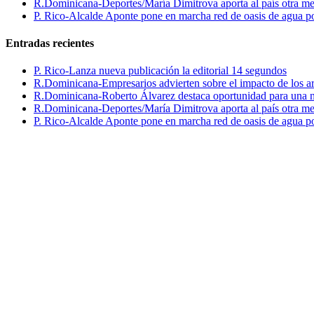
R.Dominicana-Deportes/María Dimitrova aporta al país otra m
P. Rico-Alcalde Aponte pone en marcha red de oasis de agua p
Entradas recientes
P. Rico-Lanza nueva publicación la editorial 14 segundos
R.Dominicana-Empresarios advierten sobre el impacto de los ar
R.Dominicana-Roberto Álvarez destaca oportunidad para una n
R.Dominicana-Deportes/María Dimitrova aporta al país otra m
P. Rico-Alcalde Aponte pone en marcha red de oasis de agua p