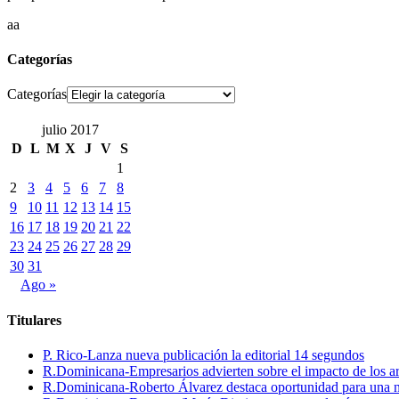
aa
Categorías
Categorías
julio 2017
D
L
M
X
J
V
S
1
2
3
4
5
6
7
8
9
10
11
12
13
14
15
16
17
18
19
20
21
22
23
24
25
26
27
28
29
30
31
Ago »
Titulares
P. Rico-Lanza nueva publicación la editorial 14 segundos
R.Dominicana-Empresarios advierten sobre el impacto de los ar
R.Dominicana-Roberto Álvarez destaca oportunidad para una n