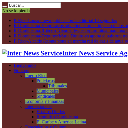
No se lo pierda
P. Rico-Lanza nueva publicación la editorial 14 segundos
R.Dominicana-Empresarios advierten sobre el impacto de los ar
R.Dominicana-Roberto Álvarez destaca oportunidad para una n
R.Dominicana-Deportes/María Dimitrova aporta al país otra m
P. Rico-Alcalde Aponte pone en marcha red de oasis de agua p
Inter News Service Ag
Bienvenidos
Noticias
Puerto Rico
Policiacas
Tribunales
Municipales
Sindicales
Economía y Finanzas
Internacionales
Estados Unidos
República Dominicana
El Caribe y América Latina
Espectáculos y Cultura