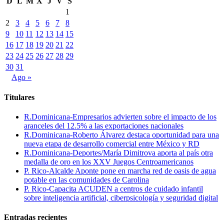
D
L
M
X
J
V
S
1
2
3
4
5
6
7
8
9
10
11
12
13
14
15
16
17
18
19
20
21
22
23
24
25
26
27
28
29
30
31
Ago »
Titulares
R.Dominicana-Empresarios advierten sobre el impacto de los
aranceles del 12.5% a las exportaciones nacionales
R.Dominicana-Roberto Álvarez destaca oportunidad para una
nueva etapa de desarrollo comercial entre México y RD
R.Dominicana-Deportes/María Dimitrova aporta al país otra
medalla de oro en los XXV Juegos Centroamericanos
P. Rico-Alcalde Aponte pone en marcha red de oasis de agua
potable en las comunidades de Carolina
P. Rico-Capacita ACUDEN a centros de cuidado infantil
sobre inteligencia artificial, ciberpsicología y seguridad digital
Entradas recientes