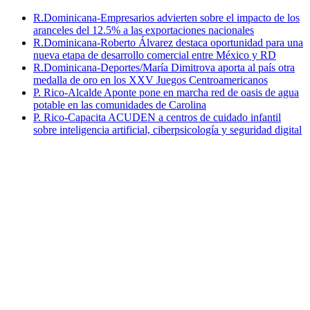
R.Dominicana-Empresarios advierten sobre el impacto de los
aranceles del 12.5% a las exportaciones nacionales
R.Dominicana-Roberto Álvarez destaca oportunidad para una
nueva etapa de desarrollo comercial entre México y RD
R.Dominicana-Deportes/María Dimitrova aporta al país otra
medalla de oro en los XXV Juegos Centroamericanos
P. Rico-Alcalde Aponte pone en marcha red de oasis de agua
potable en las comunidades de Carolina
P. Rico-Capacita ACUDEN a centros de cuidado infantil
sobre inteligencia artificial, ciberpsicología y seguridad digital