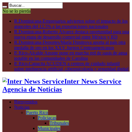
No se lo pierda
R.Dominicana-Empresarios advierten sobre el impacto de los
aranceles del 12.5% a las exportaciones nacionales
R.Dominicana-Roberto Álvarez destaca oportunidad para una
nueva etapa de desarrollo comercial entre México y RD
R.Dominicana-Deportes/María Dimitrova aporta al país otra
medalla de oro en los XXV Juegos Centroamericanos
P. Rico-Alcalde Aponte pone en marcha red de oasis de agua
potable en las comunidades de Carolina
P. Rico-Capacita ACUDEN a centros de cuidado infantil
sobre inteligencia artificial, ciberpsicología y seguridad digital
Inter News Service
Agencia de Noticias
Bienvenidos
Noticias
Puerto Rico
Policiacas
Tribunales
Municipales