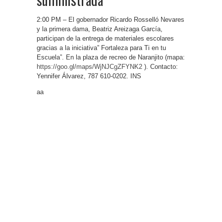
2:00 PM – El gobernador Ricardo Rosselló Nevares
y la primera dama, Beatriz Areizaga García,
participan de la entrega de materiales escolares
gracias a la iniciativa” Fortaleza para Ti en tu
Escuela”. En la plaza de recreo de Naranjito (mapa:
https://goo.gl/maps/WjNJCgZFYNK2
). Contacto:
Yennifer Álvarez, 787 610-0202. INS
aa