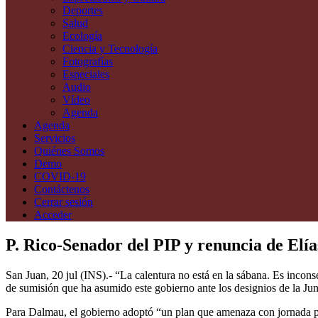
Deportes
Salud
Ecología
Ciencia y Tecnología
Fotografías
Especiales
Audio
Vídeo
Agenda
Agenda
Servicios
Quiénes Somos
Demo
COVID-19
Contáctenos
Cerrar sesión
Acceder
P. Rico-Senador del PIP y renuncia de Elía
San Juan, 20 jul (INS).- “La calentura no está en la sábana. Es incons
de sumisión que ha asumido este gobierno ante los designios de la Jun
Para Dalmau, el gobierno adoptó “un plan que amenaza con jornada parc