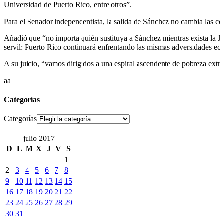
Universidad de Puerto Rico, entre otros”.
Para el Senador independentista, la salida de Sánchez no cambia las c
Añadió que “no importa quién sustituya a Sánchez mientras exista la J
servil: Puerto Rico continuará enfrentando las mismas adversidades e
A su juicio, “vamos dirigidos a una espiral ascendente de pobreza ex
aa
Categorías
Categorías
julio 2017
D
L
M
X
J
V
S
1
2
3
4
5
6
7
8
9
10
11
12
13
14
15
16
17
18
19
20
21
22
23
24
25
26
27
28
29
30
31