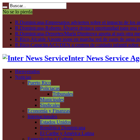
No se lo pierda
R.Dominicana-Empresarios advierten sobre el impacto de los ar
R.Dominicana-Roberto Álvarez destaca oportunidad para una n
R.Dominicana-Deportes/María Dimitrova aporta al país otra m
P. Rico-Alcalde Aponte pone en marcha red de oasis de agua p
P. Rico-Capacita ACUDEN a centros de cuidado infantil sobre inte
Inter News Service Ag
Bienvenidos
Noticias
Puerto Rico
Policiacas
Tribunales
Municipales
Sindicales
Economía y Finanzas
Internacionales
Estados Unidos
República Dominicana
El Caribe y América Latina
Espectáculos y Cultura