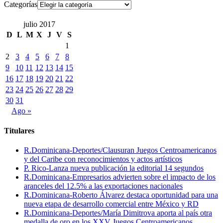
Categorías
julio 2017
D
L
M
X
J
V
S
1
2
3
4
5
6
7
8
9
10
11
12
13
14
15
16
17
18
19
20
21
22
23
24
25
26
27
28
29
30
31
Ago »
Titulares
R.Dominicana-Deportes/Clausuran Juegos Centroamericanos
y del Caribe con reconocimientos y actos artísticos
P. Rico-Lanza nueva publicación la editorial 14 segundos
R.Dominicana-Empresarios advierten sobre el impacto de los
aranceles del 12.5% a las exportaciones nacionales
R.Dominicana-Roberto Álvarez destaca oportunidad para una
nueva etapa de desarrollo comercial entre México y RD
R.Dominicana-Deportes/María Dimitrova aporta al país otra
medalla de oro en los XXV Juegos Centroamericanos