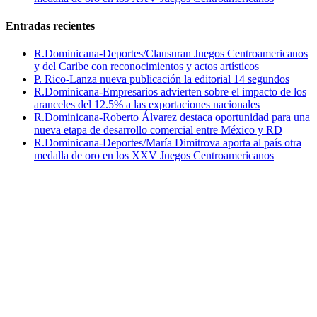
Entradas recientes
R.Dominicana-Deportes/Clausuran Juegos Centroamericanos
y del Caribe con reconocimientos y actos artísticos
P. Rico-Lanza nueva publicación la editorial 14 segundos
R.Dominicana-Empresarios advierten sobre el impacto de los
aranceles del 12.5% a las exportaciones nacionales
R.Dominicana-Roberto Álvarez destaca oportunidad para una
nueva etapa de desarrollo comercial entre México y RD
R.Dominicana-Deportes/María Dimitrova aporta al país otra
medalla de oro en los XXV Juegos Centroamericanos