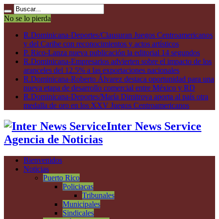
No se lo pierda
R.Dominicana-Deportes/Clausuran Juegos Centroamericanos
y del Caribe con reconocimientos y actos artísticos
P. Rico-Lanza nueva publicación la editorial 14 segundos
R.Dominicana-Empresarios advierten sobre el impacto de los
aranceles del 12.5% a las exportaciones nacionales
R.Dominicana-Roberto Álvarez destaca oportunidad para una
nueva etapa de desarrollo comercial entre México y RD
R.Dominicana-Deportes/María Dimitrova aporta al país otra
medalla de oro en los XXV Juegos Centroamericanos
Inter News Service
Agencia de Noticias
Bienvenidos
Noticias
Puerto Rico
Policiacas
Tribunales
Municipales
Sindicales