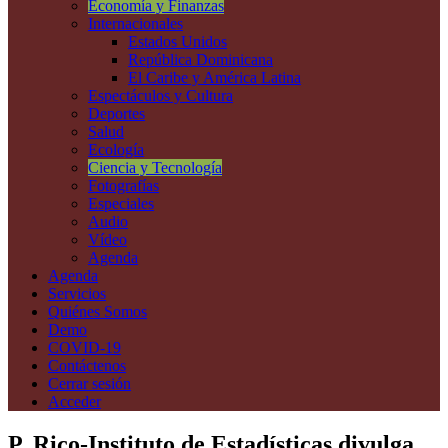
Economía y Finanzas
Internacionales
Estados Unidos
República Dominicana
El Caribe y América Latina
Espectáculos y Cultura
Deportes
Salud
Ecología
Ciencia y Tecnología
Fotografías
Especiales
Audio
Vídeo
Agenda
Agenda
Servicios
Quiénes Somos
Demo
COVID-19
Contáctenos
Cerrar sesión
Acceder
P. Rico-Instituto de Estadísticas divulga