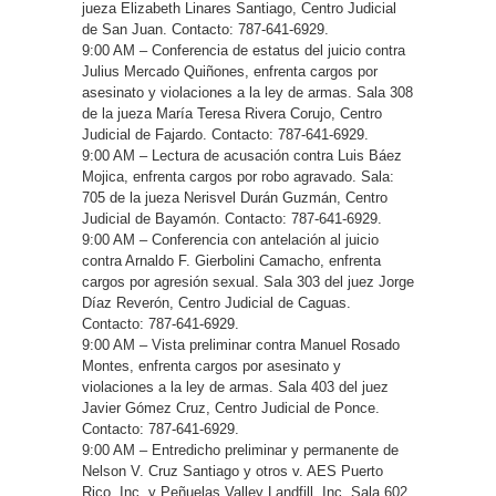
jueza Elizabeth Linares Santiago, Centro Judicial
de San Juan. Contacto: 787-641-6929.
9:00 AM – Conferencia de estatus del juicio contra
Julius Mercado Quiñones, enfrenta cargos por
asesinato y violaciones a la ley de armas. Sala 308
de la jueza María Teresa Rivera Corujo, Centro
Judicial de Fajardo. Contacto: 787-641-6929.
9:00 AM – Lectura de acusación contra Luis Báez
Mojica, enfrenta cargos por robo agravado. Sala:
705 de la jueza Nerisvel Durán Guzmán, Centro
Judicial de Bayamón. Contacto: 787-641-6929.
9:00 AM – Conferencia con antelación al juicio
contra Arnaldo F. Gierbolini Camacho, enfrenta
cargos por agresión sexual. Sala 303 del juez Jorge
Díaz Reverón, Centro Judicial de Caguas.
Contacto: 787-641-6929.
9:00 AM – Vista preliminar contra Manuel Rosado
Montes, enfrenta cargos por asesinato y
violaciones a la ley de armas. Sala 403 del juez
Javier Gómez Cruz, Centro Judicial de Ponce.
Contacto: 787-641-6929.
9:00 AM – Entredicho preliminar y permanente de
Nelson V. Cruz Santiago y otros v. AES Puerto
Rico, Inc. y Peñuelas Valley Landfill, Inc. Sala 602