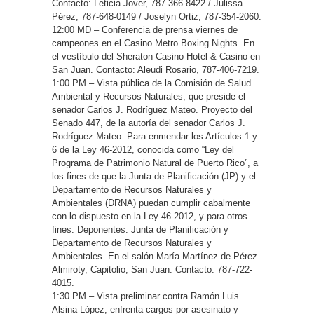
Contacto: Leticia Jover, 787-366-8422 / Julissa
Pérez, 787-648-0149 / Joselyn Ortiz, 787-354-2060.
12:00 MD – Conferencia de prensa viernes de
campeones en el Casino Metro Boxing Nights. En
el vestíbulo del Sheraton Casino Hotel & Casino en
San Juan. Contacto: Aleudi Rosario, 787-406-7219.
1:00 PM – Vista pública de la Comisión de Salud
Ambiental y Recursos Naturales, que preside el
senador Carlos J. Rodríguez Mateo. Proyecto del
Senado 447, de la autoría del senador Carlos J.
Rodríguez Mateo. Para enmendar los Artículos 1 y
6 de la Ley 46-2012, conocida como “Ley del
Programa de Patrimonio Natural de Puerto Rico”, a
los fines de que la Junta de Planificación (JP) y el
Departamento de Recursos Naturales y
Ambientales (DRNA) puedan cumplir cabalmente
con lo dispuesto en la Ley 46-2012, y para otros
fines. Deponentes: Junta de Planificación y
Departamento de Recursos Naturales y
Ambientales. En el salón María Martínez de Pérez
Almiroty, Capitolio, San Juan. Contacto: 787-722-
4015.
1:30 PM – Vista preliminar contra Ramón Luis
Alsina López, enfrenta cargos por asesinato y