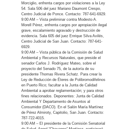
Morciglio, enfrenta cargos por violaciones a la Ley
54. Sala 506 del juez Mariano Daumont Crespo,
Centro Judicial de Ponce. Contacto: 787-641-6929.
9:00 AM – Vista preliminar contra Modesto A.
Morell Pérez, enfrenta cargos por apropiación ilegal
grave, escalamiento agravado y destrucción de
evidencia. Sala 605 del juez Enrique Silva Avilés,
Centro Judicial de San Juan. Contacto: 787-641-
6929.
9:00 AM – Vista pública de la Comisión de Salud
Ambiental y Recursos Naturales, que preside el
senador Carlos J. Rodríguez Mateo, sobre el
proyecto del Senado 75, de la autoría de su
presidente Thomas Rivera Schatz. Para crear la
Ley de Reducción de Éteres de Polibromodifelinos
en Puerto Rico; facultar a la Junta de Calidad
Ambiental a aprobar reglamentación; y para otros
fines relacionados. Deponentes: Junta de Calidad
Ambiental Y Departamento de Asuntos al
Consumidor (DACO). En el Salón María Martínez
de Pérez Almiroty, Capitolio, San Juan. Contacto:
787-722-4015.
9:00 AM – El presidente de la Comisión Senatorial
de Salud, Angel “Chayanne” Martínez, participará