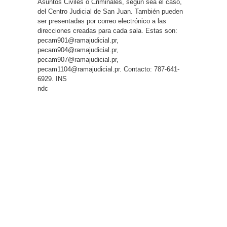
Asuntos Civiles o Criminales, según sea el caso,
del Centro Judicial de San Juan. También pueden
ser presentadas por correo electrónico a las
direcciones creadas para cada sala. Estas son:
pecam901@ramajudicial.pr,
pecam904@ramajudicial.pr,
pecam907@ramajudicial.pr,
pecam1104@ramajudicial.pr. Contacto: 787-641-
6929. INS
ndc