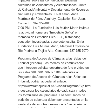
impactos sobre las comunidades aledañas.
Autoridad de Acueductos y Alcantarillados, Junta
de Calidad Ambiental y Departamento de Recursos
Naturales y Ambientales. En el salón María
Martínez de Pérez Almiroty, Capitolio, San Juan.
Contacto: 787-722-4015.
7:00 PM – La Fundación Luis Muñoz Marín invita a
la actividad homenaje “Irrepetible Señor” en
memoria de Fernando Picó, S.J., historiador,
educador, investigador, sacerdote jesuita. En la
Fundación Luis Muñoz Marín, Marginal Expreso de
Río Piedras a Trujillo Alto. Contacto: 787-755-7979.
Programa de Acceso de Cámaras a las Salas del
Tribunal (Pecam). Los medios de comunicación
que interesen solicitar cobertura de foto o vídeo en
las salas 901, 904, 907 y 1104, adscritas al
Programa de Acceso de Cámaras a las Salas del
Tribunal, podrán acceder al enlace:
http://www.ramajudicial.pr/Avisos/ProgramaExp.html
y descargar los calendarios de cada sala y todos
los formularios del programa. Los formularios de
petición de cobertura deben ser presentados en la
ventanilla de asuntos nuevos de la Secretaría de