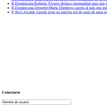
R.Dominicana-Roberto Álvarez destaca oportunidad para una n
R.Dominicana-Deportes/María Dimitrova aporta al país otra m
P. Rico-Alcalde Aponte pone en marcha red de oasis de agua p
Conectarse