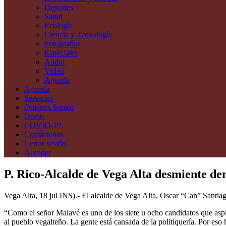
Deportes
Salud
Ecología
Ciencia y Tecnología
Fotografías
Especiales
Audio
Vídeo
Agenda
Agenda
Servicios
Quiénes Somos
Demo
COVID-19
Contáctenos
Cerrar sesión
Acceder
P. Rico-Alcalde de Vega Alta desmiente d
Vega Alta, 18 jul INS).- El alcalde de Vega Alta, Oscar “Can” Santiag
“Como el señor Malavé es uno de los siete u ocho candidatos que aspira
al pueblo vegalteño. La gente está cansada de la politiquería. Por eso