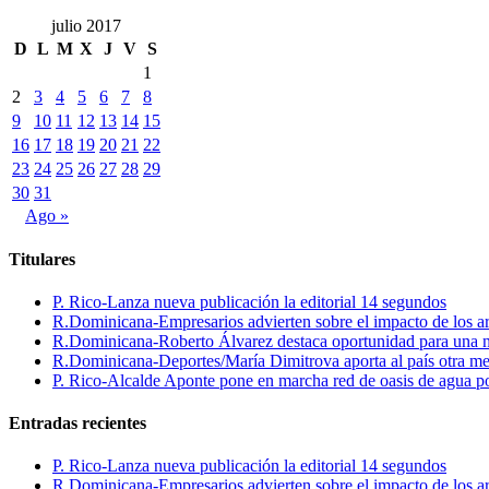
julio 2017
D
L
M
X
J
V
S
1
2
3
4
5
6
7
8
9
10
11
12
13
14
15
16
17
18
19
20
21
22
23
24
25
26
27
28
29
30
31
Ago »
Titulares
P. Rico-Lanza nueva publicación la editorial 14 segundos
R.Dominicana-Empresarios advierten sobre el impacto de los ar
R.Dominicana-Roberto Álvarez destaca oportunidad para una n
R.Dominicana-Deportes/María Dimitrova aporta al país otra m
P. Rico-Alcalde Aponte pone en marcha red de oasis de agua p
Entradas recientes
P. Rico-Lanza nueva publicación la editorial 14 segundos
R.Dominicana-Empresarios advierten sobre el impacto de los ar