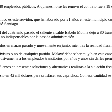
0 empleados públicos. A quienes no se les renovó el contrato fue a 19 e
ítico es este servidor, que ha laborado por 21 años en este municipio c
ió Santiago.
 del cuatrienio pasado el saliente alcalde Isabelo Molina dejó a 80 transi
s no indispensables por la pasada administración.
os en marzo pasado y nuevamente en junio, mientras la realidad fiscal 
ctivistas o no de cualquier partido. Malavé debe saber muy bien este caso
usivamente a los empleados transitorios por años y años sin darles perm
rzos en presentar soluciones y alternativas realistas a la situación fisc
 en 42 mil dólares para satisfacer sus caprichos. Con esa cantidad se p