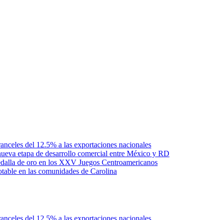
anceles del 12.5% a las exportaciones nacionales
ueva etapa de desarrollo comercial entre México y RD
edalla de oro en los XXV Juegos Centroamericanos
otable en las comunidades de Carolina
anceles del 12.5% a las exportaciones nacionales