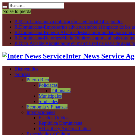
No se lo pierda
P. Rico-Lanza nueva publicación la editorial 14 segundos
R.Dominicana-Empresarios advierten sobre el impacto de los ar
R.Dominicana-Roberto Álvarez destaca oportunidad para una n
R.Dominicana-Deportes/María Dimitrova aporta al país otra m
P. Rico-Alcalde Aponte pone en marcha red de oasis de agua p
Inter News Service Ag
Bienvenidos
Noticias
Puerto Rico
Policiacas
Tribunales
Municipales
Sindicales
Economía y Finanzas
Internacionales
Estados Unidos
República Dominicana
El Caribe y América Latina
Espectáculos y Cultura