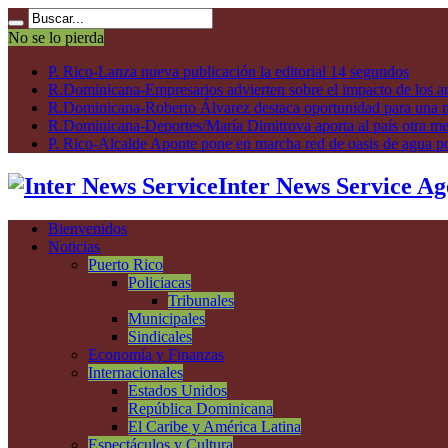
No se lo pierda
P. Rico-Lanza nueva publicación la editorial 14 segundos
R.Dominicana-Empresarios advierten sobre el impacto de los ar
R.Dominicana-Roberto Álvarez destaca oportunidad para una n
R.Dominicana-Deportes/María Dimitrova aporta al país otra m
P. Rico-Alcalde Aponte pone en marcha red de oasis de agua p
Inter News Service Ag
Bienvenidos
Noticias
Puerto Rico
Policiacas
Tribunales
Municipales
Sindicales
Economía y Finanzas
Internacionales
Estados Unidos
República Dominicana
El Caribe y América Latina
Espectáculos y Cultura