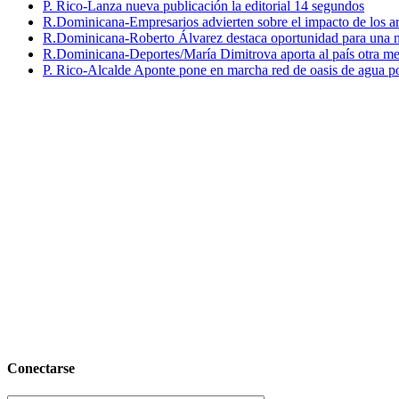
P. Rico-Lanza nueva publicación la editorial 14 segundos
R.Dominicana-Empresarios advierten sobre el impacto de los ar
R.Dominicana-Roberto Álvarez destaca oportunidad para una n
R.Dominicana-Deportes/María Dimitrova aporta al país otra m
P. Rico-Alcalde Aponte pone en marcha red de oasis de agua p
Conectarse