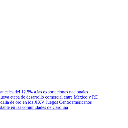
anceles del 12.5% a las exportaciones nacionales
ueva etapa de desarrollo comercial entre México y RD
edalla de oro en los XXV Juegos Centroamericanos
otable en las comunidades de Carolina