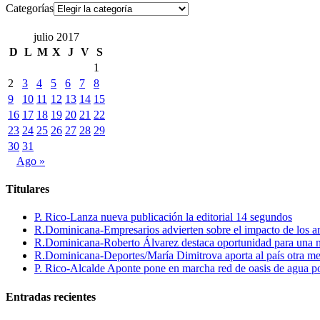
Categorías
julio 2017
D
L
M
X
J
V
S
1
2
3
4
5
6
7
8
9
10
11
12
13
14
15
16
17
18
19
20
21
22
23
24
25
26
27
28
29
30
31
Ago »
Titulares
P. Rico-Lanza nueva publicación la editorial 14 segundos
R.Dominicana-Empresarios advierten sobre el impacto de los ar
R.Dominicana-Roberto Álvarez destaca oportunidad para una n
R.Dominicana-Deportes/María Dimitrova aporta al país otra m
P. Rico-Alcalde Aponte pone en marcha red de oasis de agua p
Entradas recientes