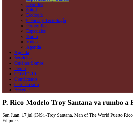
Deportes
Salud
Ecología
Ciencia y Tecnología
Fotografías
Especiales
Audio
Vídeo
Agenda
Agenda
Servicios
Quiénes Somos
Demo
COVID-19
Contáctenos
Cerrar sesión
Acceder
P. Rico-Modelo Troy Santana va rumbo a Fi
San Juan, 17 jul (INS).-Troy Santana, Man of The World Puerto Rico 
Filipinas.