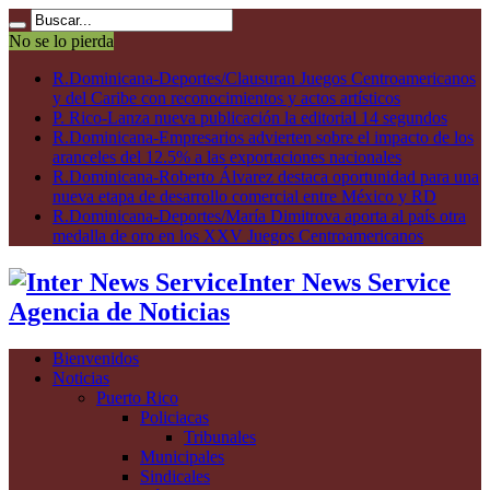
No se lo pierda
R.Dominicana-Deportes/Clausuran Juegos Centroamericanos
y del Caribe con reconocimientos y actos artísticos
P. Rico-Lanza nueva publicación la editorial 14 segundos
R.Dominicana-Empresarios advierten sobre el impacto de los
aranceles del 12.5% a las exportaciones nacionales
R.Dominicana-Roberto Álvarez destaca oportunidad para una
nueva etapa de desarrollo comercial entre México y RD
R.Dominicana-Deportes/María Dimitrova aporta al país otra
medalla de oro en los XXV Juegos Centroamericanos
Inter News Service
Agencia de Noticias
Bienvenidos
Noticias
Puerto Rico
Policiacas
Tribunales
Municipales
Sindicales