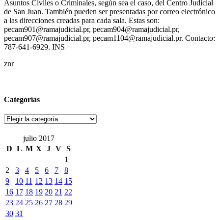
Asuntos Civiles o Criminales, según sea el caso, del Centro Judicial
de San Juan. También pueden ser presentadas por correo electrónico
a las direcciones creadas para cada sala. Estas son:
pecam901@ramajudicial.pr, pecam904@ramajudicial.pr,
pecam907@ramajudicial.pr, pecam1104@ramajudicial.pr. Contacto:
787-641-6929. INS
znr
Categorías
Categorías
julio 2017
D
L
M
X
J
V
S
1
2
3
4
5
6
7
8
9
10
11
12
13
14
15
16
17
18
19
20
21
22
23
24
25
26
27
28
29
30
31