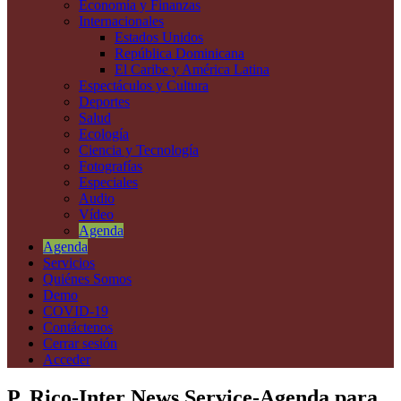
Economía y Finanzas
Internacionales
Estados Unidos
República Dominicana
El Caribe y América Latina
Espectáculos y Cultura
Deportes
Salud
Ecología
Ciencia y Tecnología
Fotografías
Especiales
Audio
Vídeo
Agenda
Agenda
Servicios
Quiénes Somos
Demo
COVID-19
Contáctenos
Cerrar sesión
Acceder
P. Rico-Inter News Service-Agenda para