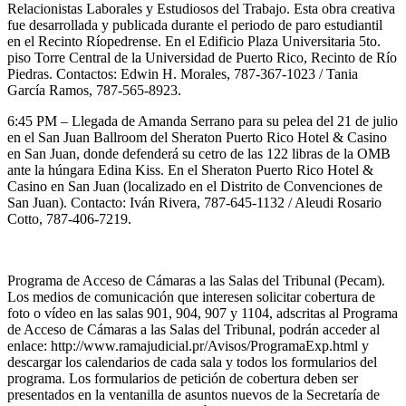
Relacionistas Laborales y Estudiosos del Trabajo. Esta obra creativa
fue desarrollada y publicada durante el periodo de paro estudiantil
en el Recinto Ríopedrense. En el Edificio Plaza Universitaria 5to.
piso Torre Central de la Universidad de Puerto Rico, Recinto de Río
Piedras. Contactos: Edwin H. Morales, 787-367-1023 / Tania
García Ramos, 787-565-8923.
6:45 PM – Llegada de Amanda Serrano para su pelea del 21 de julio
en el San Juan Ballroom del Sheraton Puerto Rico Hotel & Casino
en San Juan, donde defenderá su cetro de las 122 libras de la OMB
ante la húngara Edina Kiss. En el Sheraton Puerto Rico Hotel &
Casino en San Juan (localizado en el Distrito de Convenciones de
San Juan). Contacto: Iván Rivera, 787-645-1132 / Aleudi Rosario
Cotto, 787-406-7219.
Programa de Acceso de Cámaras a las Salas del Tribunal (Pecam).
Los medios de comunicación que interesen solicitar cobertura de
foto o vídeo en las salas 901, 904, 907 y 1104, adscritas al Programa
de Acceso de Cámaras a las Salas del Tribunal, podrán acceder al
enlace: http://www.ramajudicial.pr/Avisos/ProgramaExp.html y
descargar los calendarios de cada sala y todos los formularios del
programa. Los formularios de petición de cobertura deben ser
presentados en la ventanilla de asuntos nuevos de la Secretaría de