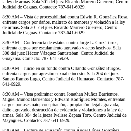
la ley de armas. Sala 301 del juez Ricardo Marrero Guerrero, Centro
Judicial de Caguas. Contacto: 787-641-6929.
8:30 AM – Vista de procesabilidad contra Edwin R. González Rosa,
enfrenta cargos por daños, maltrato de menores y violación a la ley
de armas. Sala 301 del juez Ricardo Marrero Guerrero, Centro
Judicial de Caguas. Contacto: 787-641-6929.
8:30 AM – Conferencia de estatus contra Jorge L. Cruz Torres,
enfrenta cargos por escalamiento agravado y actos lascivos. Sala
308 del juez Héctor Vázquez Santisteban, Centro Judicial de
Guayama. Contacto: 787-641-6929.
8:30 AM – Juicio en su fondo contra Orlando González Burgos,
enfrenta cargos por agresión sexual e incesto. Sala 204 del juez
Santos Ramos Lugo, Centro Judicial de Humacao. Contacto: 787-
641-6929.
8:30 AM – Vista preliminar contra Jonathan Muñoz Barrientos,
Miguel Muñoz Barrientos y Edward Rodríguez Morales, enfrentan
cargos por asesinato, conspiración, apropiación ilegal agravada,
daño agravado, destrucción de evidencia y violaciones a la ley de
armas. Sala 304 de la jueza Ivelisse Zapata Toro, Centro Judicial de
Mayagüez. Contacto: 787-641-6929.
8:30 AM – Lectura de acusación contra Ángel López González,