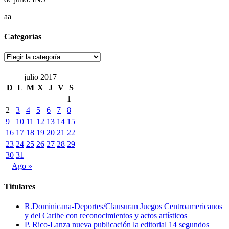
aa
Categorías
Categorías
julio 2017
D
L
M
X
J
V
S
1
2
3
4
5
6
7
8
9
10
11
12
13
14
15
16
17
18
19
20
21
22
23
24
25
26
27
28
29
30
31
Ago »
Titulares
R.Dominicana-Deportes/Clausuran Juegos Centroamericanos
y del Caribe con reconocimientos y actos artísticos
P. Rico-Lanza nueva publicación la editorial 14 segundos