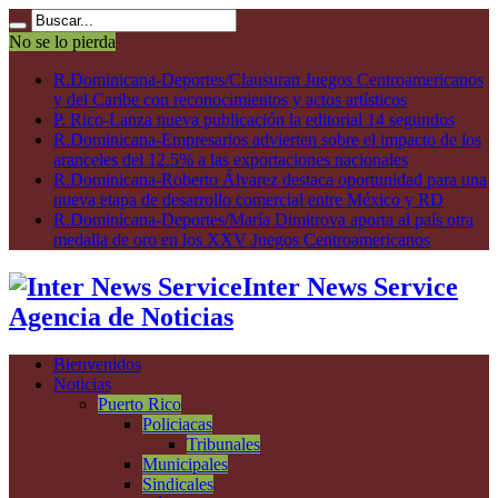
No se lo pierda
R.Dominicana-Deportes/Clausuran Juegos Centroamericanos
y del Caribe con reconocimientos y actos artísticos
P. Rico-Lanza nueva publicación la editorial 14 segundos
R.Dominicana-Empresarios advierten sobre el impacto de los
aranceles del 12.5% a las exportaciones nacionales
R.Dominicana-Roberto Álvarez destaca oportunidad para una
nueva etapa de desarrollo comercial entre México y RD
R.Dominicana-Deportes/María Dimitrova aporta al país otra
medalla de oro en los XXV Juegos Centroamericanos
Inter News Service
Agencia de Noticias
Bienvenidos
Noticias
Puerto Rico
Policiacas
Tribunales
Municipales
Sindicales