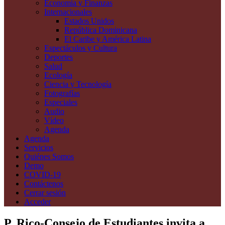
Economía y Finanzas
Internacionales
Estados Unidos
República Dominicana
El Caribe y América Latina
Espectáculos y Cultura
Deportes
Salud
Ecología
Ciencia y Tecnología
Fotografías
Especiales
Audio
Vídeo
Agenda
Agenda
Servicios
Quiénes Somos
Demo
COVID-19
Contáctenos
Cerrar sesión
Acceder
P. Rico-Consejo de Estudiantes invita a