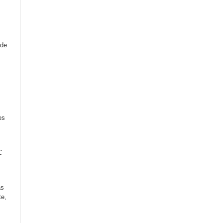
 de
es
C
as
te,