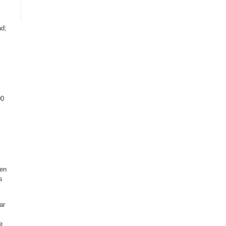
ad;
00
 en
s
ar
e