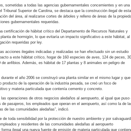
s, sometidas a todas las agencias gubernamentales concernientes y en una
el Tribunal Superior de Carolina, se destaca que la construcción ilegal de esta
ción del área, al realizarse cortes de árboles y relleno de áreas de la propied
aciones gubernamentales requeridas.
 certificación de hábitat crítico del Departamento de Recursos Naturales y
planta de hormigón, lo que evitaría un impacto significativo a este hábitat, al
ación requeridas por ley.
las acciones ilegales indicadas y realizadas se han efectuado sin un estudio
pacto a este hábitat crítico, hogar de 160 especies de aves, 124 de peces, 3
 de anfibios. Además, es hábitat de 17 plantas y 8 animales en peligro de
urante el año 2006 se construyó una planta similar en el mismo lugar y que
o producto de la operación de la industria pesada, se creó un foco de
itivo y materia particulada que contenía cemento y concreto.
 las operaciones de otros negocios aledaños al aeropuerto, al igual que puso
es de pasajeros, los empleados que operan en el aeropuerto, así como la de la
as de las comunidades aledañas”, indicó.
ce de toda sensibilidad por la protección de nuestro ambiente y por salvaguard
 empleados y residentes de las comunidades aledañas al aeropuerto
de forma ilegal una nueva fuente de emisión de materia particulada que contien