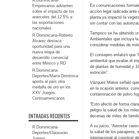
R.Dominicana-
En comunicaciones formale
Empresarios advierten
sobre el impacto de los
acción legal radicada ante 
aranceles del 12.5% a
planta ya impactó la vegeta
las exportaciones
sin contar con las autoriz
nacionales
Tampoco se ha obtenido una
R.Dominicana-Roberto
Ambientales que incluya la 
Álvarez destaca
considerar medidas de mitig
oportunidad para una
nueva etapa de
El consejero enfatizó que “
desarrollo comercial
ambiental que evalúe el im
entre México y RD
de plantas de humedal y 19
R.Dominicana-
extinción”.
Deportes/María Dimitrova
aporta al país otra
Vázquez Matos señaló que d
medalla de oro en los
en la ocasión anterior, com
XXV Juegos
contaminación de polvo fug
Centroamericanos
“Esto afectó de forma clara
peligro la salud de los mil
ENTRADAS RECIENTES
decenas de miles de famili
A su juicio, “Aerostar care
R.Dominicana-
la salud de los pasajeros,
Deportes/Clausuran
internacional al construir 
Juegos