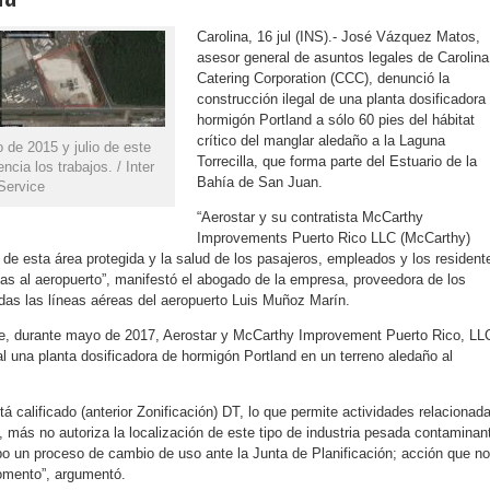
Carolina, 16 jul (INS).- José Vázquez Matos,
asesor general de asuntos legales de Carolina
Catering Corporation (CCC), denunció la
construcción ilegal de una planta dosificadora
hormigón Portland a sólo 60 pies del hábitat
crítico del manglar aledaño a la Laguna
 de 2015 y julio de este
Torrecilla, que forma parte del Estuario de la
cia los trabajos. / Inter
Bahía de San Juan.
Service
“Aerostar y su contratista McCarthy
Improvements Puerto Rico LLC (McCarthy)
d de esta área protegida y la salud de los pasajeros, empleados y los resident
s al aeropuerto”, manifestó el abogado de la empresa, proveedora de los
odas las líneas aéreas del aeropuerto Luis Muñoz Marín.
, durante mayo de 2017, Aerostar y McCarthy Improvement Puerto Rico, LL
l una planta dosificadora de hormigón Portland en un terreno aledaño al
tá calificado (anterior Zonificación) DT, lo que permite actividades relacionad
, más no autoriza la localización de este tipo de industria pesada contaminan
o un proceso de cambio de uso ante la Junta de Planificación; acción que no
omento”, argumentó.