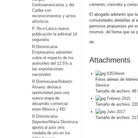
cemento, concreto y ceniza
Centroamericanos y del
Caribe con
El abogado adelantó que la
reconocimientos y actos
comunidades aledañas al ae
artísticos
permisos propuestos por es
P. Rico-Lanza nueva
mismos, de forma que se pr
publicación la editorial 14
segundos
aa
R.Dominicana-
Empresarios advierten
sobre el impacto de los
Attachments
aranceles del 12.5% a
las exportaciones
63534eret
nacionales
Fotos aéreas de febrero
R.Dominicana-Roberto
Service
Álvarez destaca
Tamaño de archivo:
48 
oportunidad para una
nueva etapa de
Febrero 2015
desarrollo comercial
Tamaño de archivo:
220
entre México y RD
Julio 2017
R.Dominicana-
Tamaño de archivo:
217
Deportes/María Dimitrova
aporta al país otra
medalla de oro en los