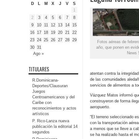
D
L
M
X
J
V
S
1
2
3
4
5
6
7
8
9
10
11
12
13
14
15
16
17
18
19
20
21
22
23
24
25
26
27
28
29
Fotos aéreas de febrero
30
31
año, que ponen en eviden
News 
Ago »
TITULARES
atentan contra la integrida
de las comunidades aledaña
R.Dominicana-
servicios de alimentos a t
Deportes/Clausuran
Juegos
Vázquez Matos informó que
Centroamericanos y del
construyeron de forma ilega
Caribe con
aeropuerto.
reconocimientos y actos
artísticos
“El terreno seleccionado es
P. Rico-Lanza nueva
con la transportación aérea
publicación la editorial 14
a menos que se lleve a cab
segundos
se ha realizado hasta el m