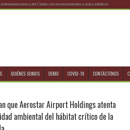
S
QUIÉNES SOMOS
DEMO
COVID-19
CONTÁCTENOS
C
an que Aerostar Airport Holdings atenta
idad ambiental del hábitat crítico de la
la