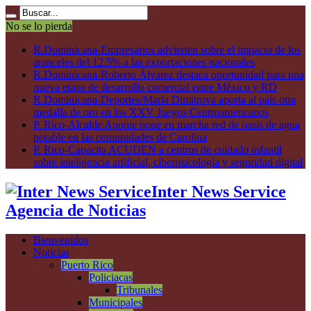
No se lo pierda
R.Dominicana-Empresarios advierten sobre el impacto de los
aranceles del 12.5% a las exportaciones nacionales
R.Dominicana-Roberto Álvarez destaca oportunidad para una
nueva etapa de desarrollo comercial entre México y RD
R.Dominicana-Deportes/María Dimitrova aporta al país otra
medalla de oro en los XXV Juegos Centroamericanos
P. Rico-Alcalde Aponte pone en marcha red de oasis de agua
potable en las comunidades de Carolina
P. Rico-Capacita ACUDEN a centros de cuidado infantil
sobre inteligencia artificial, ciberpsicología y seguridad digital
Inter News Service
Agencia de Noticias
Bienvenidos
Noticias
Puerto Rico
Policiacas
Tribunales
Municipales