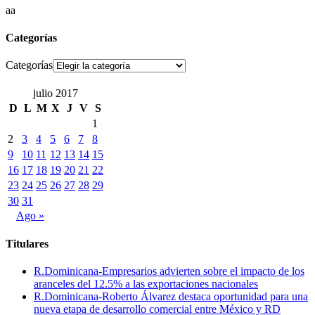
aa
Categorías
Categorías
julio 2017
D
L
M
X
J
V
S
1
2
3
4
5
6
7
8
9
10
11
12
13
14
15
16
17
18
19
20
21
22
23
24
25
26
27
28
29
30
31
Ago »
Titulares
R.Dominicana-Empresarios advierten sobre el impacto de los
aranceles del 12.5% a las exportaciones nacionales
R.Dominicana-Roberto Álvarez destaca oportunidad para una
nueva etapa de desarrollo comercial entre México y RD