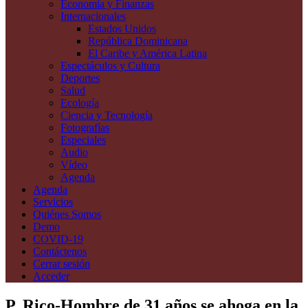
Economía y Finanzas
Internacionales
Estados Unidos
República Dominicana
El Caribe y América Latina
Espectáculos y Cultura
Deportes
Salud
Ecología
Ciencia y Tecnología
Fotografías
Especiales
Audio
Vídeo
Agenda
Agenda
Servicios
Quiénes Somos
Demo
COVID-19
Contáctenos
Cerrar sesión
Acceder
P. Rico-Hombre de 31 años se ahoga en la