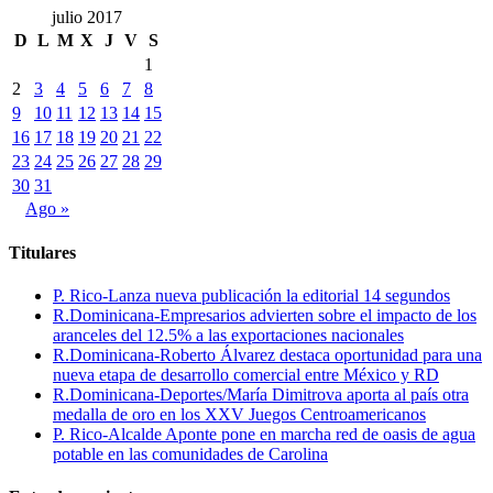
julio 2017
D
L
M
X
J
V
S
1
2
3
4
5
6
7
8
9
10
11
12
13
14
15
16
17
18
19
20
21
22
23
24
25
26
27
28
29
30
31
Ago »
Titulares
P. Rico-Lanza nueva publicación la editorial 14 segundos
R.Dominicana-Empresarios advierten sobre el impacto de los
aranceles del 12.5% a las exportaciones nacionales
R.Dominicana-Roberto Álvarez destaca oportunidad para una
nueva etapa de desarrollo comercial entre México y RD
R.Dominicana-Deportes/María Dimitrova aporta al país otra
medalla de oro en los XXV Juegos Centroamericanos
P. Rico-Alcalde Aponte pone en marcha red de oasis de agua
potable en las comunidades de Carolina