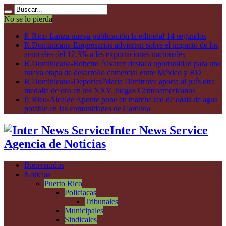
No se lo pierda
P. Rico-Lanza nueva publicación la editorial 14 segundos
R.Dominicana-Empresarios advierten sobre el impacto de los
aranceles del 12.5% a las exportaciones nacionales
R.Dominicana-Roberto Álvarez destaca oportunidad para una
nueva etapa de desarrollo comercial entre México y RD
R.Dominicana-Deportes/María Dimitrova aporta al país otra
medalla de oro en los XXV Juegos Centroamericanos
P. Rico-Alcalde Aponte pone en marcha red de oasis de agua
potable en las comunidades de Carolina
Inter News Service
Agencia de Noticias
Bienvenidos
Noticias
Puerto Rico
Policiacas
Tribunales
Municipales
Sindicales