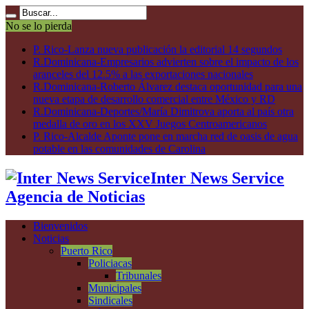
No se lo pierda
P. Rico-Lanza nueva publicación la editorial 14 segundos
R.Dominicana-Empresarios advierten sobre el impacto de los
aranceles del 12.5% a las exportaciones nacionales
R.Dominicana-Roberto Álvarez destaca oportunidad para una
nueva etapa de desarrollo comercial entre México y RD
R.Dominicana-Deportes/María Dimitrova aporta al país otra
medalla de oro en los XXV Juegos Centroamericanos
P. Rico-Alcalde Aponte pone en marcha red de oasis de agua
potable en las comunidades de Carolina
Inter News Service
Agencia de Noticias
Bienvenidos
Noticias
Puerto Rico
Policiacas
Tribunales
Municipales
Sindicales