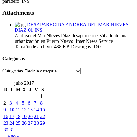
paradero. INS
Attachments
DESAPARECIDA ANDREA DEL MAR NIEVES
DIAZ-01-INS
Andrea del Mar Nieves Diaz desapareció el sábado de una
urbanización en Puerto Nuevo. Inter News Service
Tamaño de archivo:
438 KB
Descargas:
160
Categorías
Categorías
julio 2017
D
L
M
X
J
V
S
1
2
3
4
5
6
7
8
9
10
11
12
13
14
15
16
17
18
19
20
21
22
23
24
25
26
27
28
29
30
31
Ago »