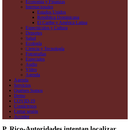
Economía y Finanzas
Internacionales
Estados Unidos
República Dominicana
El Caribe y América Latina
Espectáculos y Cultura
Deportes
Salud
Ecología
Ciencia y Tecnología
Fotografías
Especiales
Audio
Vídeo
Agenda
Agenda
Servicios
Quiénes Somos
Demo
COVID-19
Contáctenos
Cerrar sesión
Acceder
P. Rico-Autoridades intentan localizar