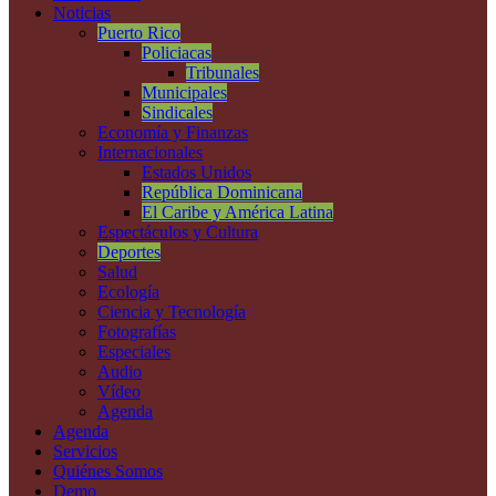
Noticias
Puerto Rico
Policiacas
Tribunales
Municipales
Sindicales
Economía y Finanzas
Internacionales
Estados Unidos
República Dominicana
El Caribe y América Latina
Espectáculos y Cultura
Deportes
Salud
Ecología
Ciencia y Tecnología
Fotografías
Especiales
Audio
Vídeo
Agenda
Agenda
Servicios
Quiénes Somos
Demo