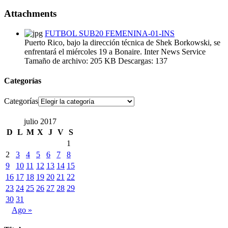
Attachments
FUTBOL SUB20 FEMENINA-01-INS
Puerto Rico, bajo la dirección técnica de Shek Borkowski, se
enfrentará el miércoles 19 a Bonaire. Inter News Service
Tamaño de archivo:
205 KB
Descargas:
137
Categorías
Categorías
julio 2017
D
L
M
X
J
V
S
1
2
3
4
5
6
7
8
9
10
11
12
13
14
15
16
17
18
19
20
21
22
23
24
25
26
27
28
29
30
31
Ago »