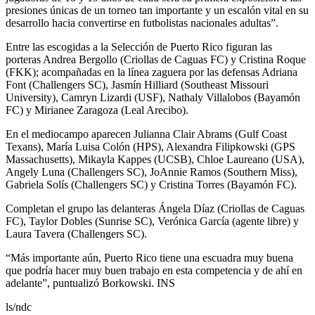
presiones únicas de un torneo tan importante y un escalón vital en su
desarrollo hacia convertirse en futbolistas nacionales adultas”.
Entre las escogidas a la Selección de Puerto Rico figuran las
porteras Andrea Bergollo (Criollas de Caguas FC) y Cristina Roque
(FKK); acompañadas en la línea zaguera por las defensas Adriana
Font (Challengers SC), Jasmín Hilliard (Southeast Missouri
University), Camryn Lizardi (USF), Nathaly Villalobos (Bayamón
FC) y Mirianee Zaragoza (Leal Arecibo).
En el mediocampo aparecen Julianna Clair Abrams (Gulf Coast
Texans), María Luisa Colón (HPS), Alexandra Filipkowski (GPS
Massachusetts), Mikayla Kappes (UCSB), Chloe Laureano (USA),
Angely Luna (Challengers SC), JoAnnie Ramos (Southern Miss),
Gabriela Solís (Challengers SC) y Cristina Torres (Bayamón FC).
Completan el grupo las delanteras Ángela Díaz (Criollas de Caguas
FC), Taylor Dobles (Sunrise SC), Verónica García (agente libre) y
Laura Tavera (Challengers SC).
“Más importante aún, Puerto Rico tiene una escuadra muy buena
que podría hacer muy buen trabajo en esta competencia y de ahí en
adelante”, puntualizó Borkowski. INS
ls/ndc