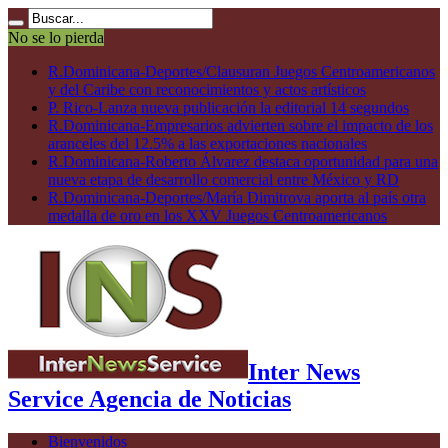
No se lo pierda
R.Dominicana-Deportes/Clausuran Juegos Centroamericanos
y del Caribe con reconocimientos y actos artísticos
P. Rico-Lanza nueva publicación la editorial 14 segundos
R.Dominicana-Empresarios advierten sobre el impacto de los
aranceles del 12.5% a las exportaciones nacionales
R.Dominicana-Roberto Álvarez destaca oportunidad para una
nueva etapa de desarrollo comercial entre México y RD
R.Dominicana-Deportes/María Dimitrova aporta al país otra
medalla de oro en los XXV Juegos Centroamericanos
Inter News
Service Agencia de Noticias
Bienvenidos