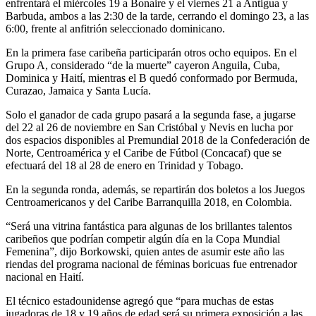
enfrentará el miércoles 19 a Bonaire y el viernes 21 a Antigua y
Barbuda, ambos a las 2:30 de la tarde, cerrando el domingo 23, a las
6:00, frente al anfitrión seleccionado dominicano.
En la primera fase caribeña participarán otros ocho equipos. En el
Grupo A, considerado “de la muerte” cayeron Anguila, Cuba,
Dominica y Haití, mientras el B quedó conformado por Bermuda,
Curazao, Jamaica y Santa Lucía.
Solo el ganador de cada grupo pasará a la segunda fase, a jugarse
del 22 al 26 de noviembre en San Cristóbal y Nevis en lucha por
dos espacios disponibles al Premundial 2018 de la Confederación de
Norte, Centroamérica y el Caribe de Fútbol (Concacaf) que se
efectuará del 18 al 28 de enero en Trinidad y Tobago.
En la segunda ronda, además, se repartirán dos boletos a los Juegos
Centroamericanos y del Caribe Barranquilla 2018, en Colombia.
“Será una vitrina fantástica para algunas de los brillantes talentos
caribeños que podrían competir algún día en la Copa Mundial
Femenina”, dijo Borkowski, quien antes de asumir este año las
riendas del programa nacional de féminas boricuas fue entrenador
nacional en Haití.
El técnico estadounidense agregó que “para muchas de estas
jugadoras de 18 y 19 años de edad será su primera exposición a las