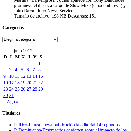
Martina “La Peligrosa”, quien aparece con Tony Dandrades,
promueve el disco, a cargo de Slow Mike (Chocquibtown) y
Jairo Barón. Inter News Service
Tamaño de archivo:
198 KB
Descargas:
151
Categorías
Categorías
julio 2017
D
L
M
X
J
V
S
1
2
3
4
5
6
7
8
9
10
11
12
13
14
15
16
17
18
19
20
21
22
23
24
25
26
27
28
29
30
31
Ago »
Titulares
P. Rico-Lanza nueva publicación la editorial 14 segundos
R.Dominicana-Empresarios advierten sobre el impacto de los