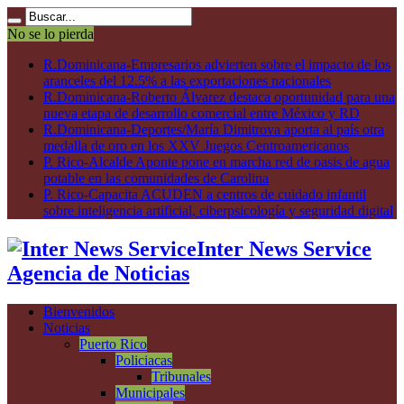
No se lo pierda
R.Dominicana-Empresarios advierten sobre el impacto de los
aranceles del 12.5% a las exportaciones nacionales
R.Dominicana-Roberto Álvarez destaca oportunidad para una
nueva etapa de desarrollo comercial entre México y RD
R.Dominicana-Deportes/María Dimitrova aporta al país otra
medalla de oro en los XXV Juegos Centroamericanos
P. Rico-Alcalde Aponte pone en marcha red de oasis de agua
potable en las comunidades de Carolina
P. Rico-Capacita ACUDEN a centros de cuidado infantil
sobre inteligencia artificial, ciberpsicología y seguridad digital
Inter News Service
Agencia de Noticias
Bienvenidos
Noticias
Puerto Rico
Policiacas
Tribunales
Municipales