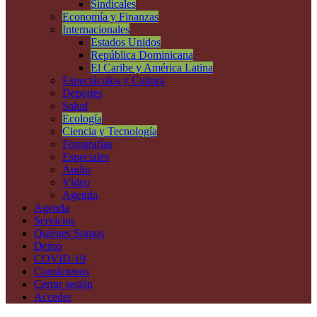
Sindicales
Economía y Finanzas
Internacionales
Estados Unidos
República Dominicana
El Caribe y América Latina
Espectáculos y Cultura
Deportes
Salud
Ecología
Ciencia y Tecnología
Fotografías
Especiales
Audio
Vídeo
Agenda
Agenda
Servicios
Quiénes Somos
Demo
COVID-19
Contáctenos
Cerrar sesión
Acceder