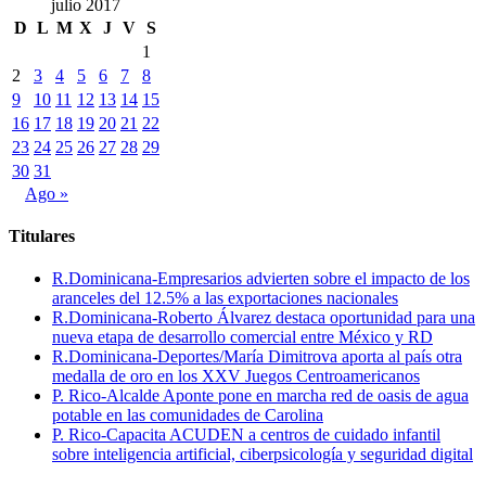
julio 2017
D
L
M
X
J
V
S
1
2
3
4
5
6
7
8
9
10
11
12
13
14
15
16
17
18
19
20
21
22
23
24
25
26
27
28
29
30
31
Ago »
Titulares
R.Dominicana-Empresarios advierten sobre el impacto de los
aranceles del 12.5% a las exportaciones nacionales
R.Dominicana-Roberto Álvarez destaca oportunidad para una
nueva etapa de desarrollo comercial entre México y RD
R.Dominicana-Deportes/María Dimitrova aporta al país otra
medalla de oro en los XXV Juegos Centroamericanos
P. Rico-Alcalde Aponte pone en marcha red de oasis de agua
potable en las comunidades de Carolina
P. Rico-Capacita ACUDEN a centros de cuidado infantil
sobre inteligencia artificial, ciberpsicología y seguridad digital