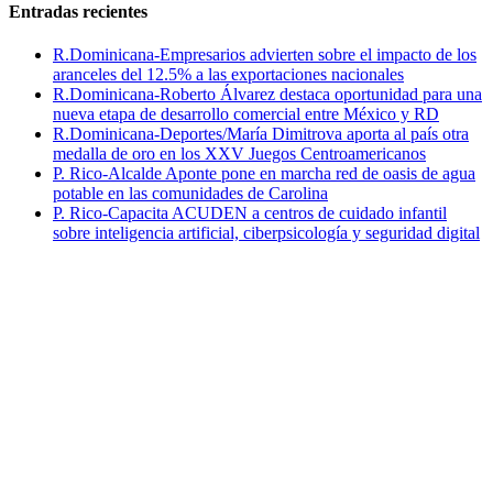
Entradas recientes
R.Dominicana-Empresarios advierten sobre el impacto de los
aranceles del 12.5% a las exportaciones nacionales
R.Dominicana-Roberto Álvarez destaca oportunidad para una
nueva etapa de desarrollo comercial entre México y RD
R.Dominicana-Deportes/María Dimitrova aporta al país otra
medalla de oro en los XXV Juegos Centroamericanos
P. Rico-Alcalde Aponte pone en marcha red de oasis de agua
potable en las comunidades de Carolina
P. Rico-Capacita ACUDEN a centros de cuidado infantil
sobre inteligencia artificial, ciberpsicología y seguridad digital