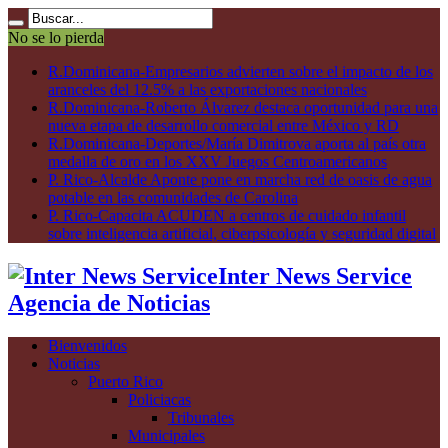
No se lo pierda
R.Dominicana-Empresarios advierten sobre el impacto de los
aranceles del 12.5% a las exportaciones nacionales
R.Dominicana-Roberto Álvarez destaca oportunidad para una
nueva etapa de desarrollo comercial entre México y RD
R.Dominicana-Deportes/María Dimitrova aporta al país otra
medalla de oro en los XXV Juegos Centroamericanos
P. Rico-Alcalde Aponte pone en marcha red de oasis de agua
potable en las comunidades de Carolina
P. Rico-Capacita ACUDEN a centros de cuidado infantil
sobre inteligencia artificial, ciberpsicología y seguridad digital
Inter News Service
Agencia de Noticias
Bienvenidos
Noticias
Puerto Rico
Policiacas
Tribunales
Municipales