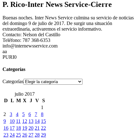
P. Rico-Inter News Service-Cierre
Buenas noches. Inter News Service culmina su servicio de noticias
del domingo 9 de julio de 2017. De surgir una situación
extraordinaria, activaremos el servicio informativo.
Contacto: Nelson del Castillo
Teléfono: 787 368-6353
info@internewsservice.com
aa
PURI0
Categorías
Categorías
julio 2017
D
L
M
X
J
V
S
1
2
3
4
5
6
7
8
9
10
11
12
13
14
15
16
17
18
19
20
21
22
23
24
25
26
27
28
29