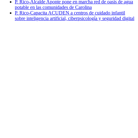
P. Rico-Alcalde Aponte pone en marcha red de oasis de agua
potable en las comunidades de Carolina
P. Rico-Capacita ACUDEN a centros de cuidado infantil
sobre inteligencia artificial, ciberpsicología y seguridad digital