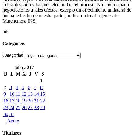
la fiscalización y balance electoral en el proceso. No han mediado
negociaciones a tales efectos, excepto un ofrecimiento unilateral de
buena fe hecho de nuestra parte”, indicaron los dirigentes de
Marchemos. INS
ndc
Categorías
Categorías
julio 2017
D
L
M
X
J
V
S
1
2
3
4
5
6
7
8
9
10
11
12
13
14
15
16
17
18
19
20
21
22
23
24
25
26
27
28
29
30
31
Ago »
Titulares