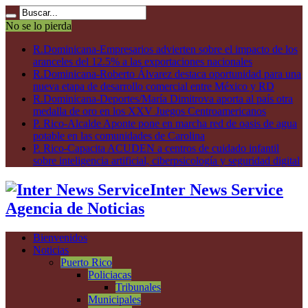
No se lo pierda
R.Dominicana-Empresarios advierten sobre el impacto de los
aranceles del 12.5% a las exportaciones nacionales
R.Dominicana-Roberto Álvarez destaca oportunidad para una
nueva etapa de desarrollo comercial entre México y RD
R.Dominicana-Deportes/María Dimitrova aporta al país otra
medalla de oro en los XXV Juegos Centroamericanos
P. Rico-Alcalde Aponte pone en marcha red de oasis de agua
potable en las comunidades de Carolina
P. Rico-Capacita ACUDEN a centros de cuidado infantil
sobre inteligencia artificial, ciberpsicología y seguridad digital
Inter News Service
Agencia de Noticias
Bienvenidos
Noticias
Puerto Rico
Policiacas
Tribunales
Municipales