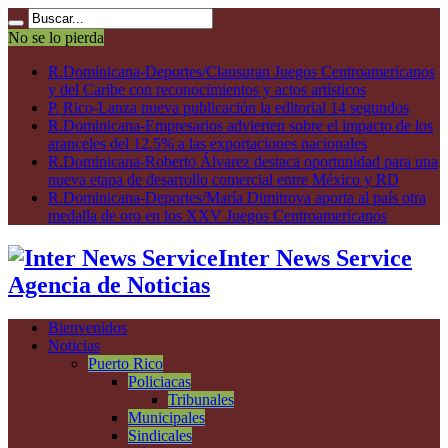
No se lo pierda
R.Dominicana-Deportes/Clausuran Juegos Centroamericanos
y del Caribe con reconocimientos y actos artísticos
P. Rico-Lanza nueva publicación la editorial 14 segundos
R.Dominicana-Empresarios advierten sobre el impacto de los
aranceles del 12.5% a las exportaciones nacionales
R.Dominicana-Roberto Álvarez destaca oportunidad para una
nueva etapa de desarrollo comercial entre México y RD
R.Dominicana-Deportes/María Dimitrova aporta al país otra
medalla de oro en los XXV Juegos Centroamericanos
Inter News Service
Agencia de Noticias
Bienvenidos
Noticias
Puerto Rico
Policiacas
Tribunales
Municipales
Sindicales