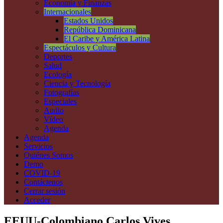
Economía y Finanzas
Internacionales
Estados Unidos
República Dominicana
El Caribe y América Latina
Espectáculos y Cultura
Deportes
Salud
Ecología
Ciencia y Tecnología
Fotografías
Especiales
Audio
Vídeo
Agenda
Agenda
Servicios
Quiénes Somos
Demo
COVID-19
Contáctenos
Cerrar sesión
Acceder
EEUU-Colombiano Carlos Vives