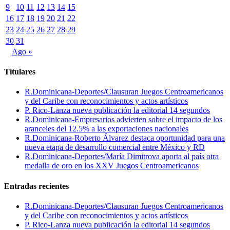
9
10
11
12
13
14
15
16
17
18
19
20
21
22
23
24
25
26
27
28
29
30
31
Ago »
Titulares
R.Dominicana-Deportes/Clausuran Juegos Centroamericanos
y del Caribe con reconocimientos y actos artísticos
P. Rico-Lanza nueva publicación la editorial 14 segundos
R.Dominicana-Empresarios advierten sobre el impacto de los
aranceles del 12.5% a las exportaciones nacionales
R.Dominicana-Roberto Álvarez destaca oportunidad para una
nueva etapa de desarrollo comercial entre México y RD
R.Dominicana-Deportes/María Dimitrova aporta al país otra
medalla de oro en los XXV Juegos Centroamericanos
Entradas recientes
R.Dominicana-Deportes/Clausuran Juegos Centroamericanos
y del Caribe con reconocimientos y actos artísticos
P. Rico-Lanza nueva publicación la editorial 14 segundos