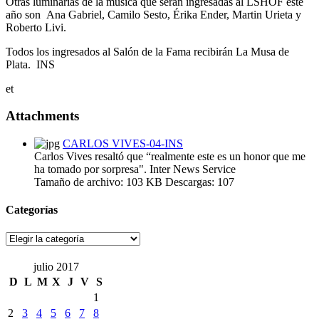
Otras luminarias de la música que serán ingresadas al LSHOF este
año son Ana Gabriel, Camilo Sesto, Érika Ender, Martin Urieta y
Roberto Livi.
Todos los ingresados al Salón de la Fama recibirán La Musa de
Plata. INS
et
Attachments
CARLOS VIVES-04-INS
Carlos Vives resaltó que “realmente este es un honor que me
ha tomado por sorpresa". Inter News Service
Tamaño de archivo:
103 KB
Descargas:
107
Categorías
Categorías
julio 2017
D
L
M
X
J
V
S
1
2
3
4
5
6
7
8