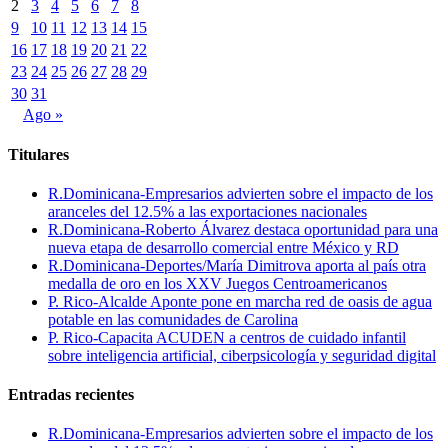
2
3
4
5
6
7
8
9
10
11
12
13
14
15
16
17
18
19
20
21
22
23
24
25
26
27
28
29
30
31
Ago »
Titulares
R.Dominicana-Empresarios advierten sobre el impacto de los
aranceles del 12.5% a las exportaciones nacionales
R.Dominicana-Roberto Álvarez destaca oportunidad para una
nueva etapa de desarrollo comercial entre México y RD
R.Dominicana-Deportes/María Dimitrova aporta al país otra
medalla de oro en los XXV Juegos Centroamericanos
P. Rico-Alcalde Aponte pone en marcha red de oasis de agua
potable en las comunidades de Carolina
P. Rico-Capacita ACUDEN a centros de cuidado infantil
sobre inteligencia artificial, ciberpsicología y seguridad digital
Entradas recientes
R.Dominicana-Empresarios advierten sobre el impacto de los