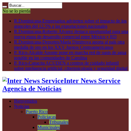
No se lo pierda
R.Dominicana-Empresarios advierten sobre el impacto de los
aranceles del 12.5% a las exportaciones nacionales
R.Dominicana-Roberto Álvarez destaca oportunidad para una
nueva etapa de desarrollo comercial entre México y RD
R.Dominicana-Deportes/María Dimitrova aporta al país otra
medalla de oro en los XXV Juegos Centroamericanos
P. Rico-Alcalde Aponte pone en marcha red de oasis de agua
potable en las comunidades de Carolina
P. Rico-Capacita ACUDEN a centros de cuidado infantil
sobre inteligencia artificial, ciberpsicología y seguridad digital
Inter News Service
Agencia de Noticias
Bienvenidos
Noticias
Puerto Rico
Policiacas
Tribunales
Municipales