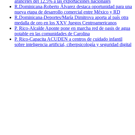
aranceles del 12.5% a las exportaciones nacionales
R.Dominicana-Roberto Álvarez destaca oportunidad para una
nueva etapa de desarrollo comercial entre México y RD
R.Dominicana-Deportes/María Dimitrova aporta al país otra
medalla de oro en los XXV Juegos Centroamericanos
P. Rico-Alcalde Aponte pone en marcha red de oasis de agua
potable en las comunidades de Carolina
P. Rico-Capacita ACUDEN a centros de cuidado infantil
sobre inteligencia artificial, ciberpsicología y seguridad digital