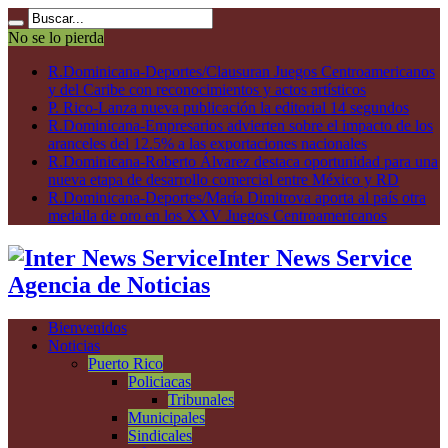
No se lo pierda
R.Dominicana-Deportes/Clausuran Juegos Centroamericanos
y del Caribe con reconocimientos y actos artísticos
P. Rico-Lanza nueva publicación la editorial 14 segundos
R.Dominicana-Empresarios advierten sobre el impacto de los
aranceles del 12.5% a las exportaciones nacionales
R.Dominicana-Roberto Álvarez destaca oportunidad para una
nueva etapa de desarrollo comercial entre México y RD
R.Dominicana-Deportes/María Dimitrova aporta al país otra
medalla de oro en los XXV Juegos Centroamericanos
Inter News Service
Agencia de Noticias
Bienvenidos
Noticias
Puerto Rico
Policiacas
Tribunales
Municipales
Sindicales