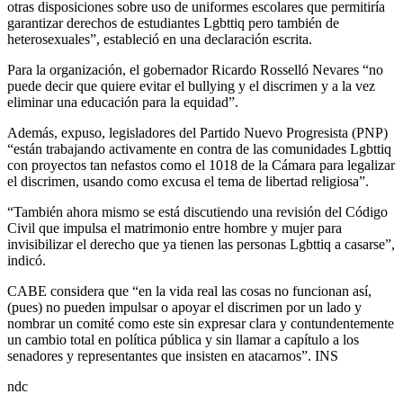
otras disposiciones sobre uso de uniformes escolares que permitiría
garantizar derechos de estudiantes Lgbttiq pero también de
heterosexuales”, estableció en una declaración escrita.
Para la organización, el gobernador Ricardo Rosselló Nevares “no
puede decir que quiere evitar el bullying y el discrimen y a la vez
eliminar una educación para la equidad”.
Además, expuso, legisladores del Partido Nuevo Progresista (PNP)
“están trabajando activamente en contra de las comunidades Lgbttiq
con proyectos tan nefastos como el 1018 de la Cámara para legalizar
el discrimen, usando como excusa el tema de libertad religiosa”.
“También ahora mismo se está discutiendo una revisión del Código
Civil que impulsa el matrimonio entre hombre y mujer para
invisibilizar el derecho que ya tienen las personas Lgbttiq a casarse”,
indicó.
CABE considera que “en la vida real las cosas no funcionan así,
(pues) no pueden impulsar o apoyar el discrimen por un lado y
nombrar un comité como este sin expresar clara y contundentemente
un cambio total en política pública y sin llamar a capítulo a los
senadores y representantes que insisten en atacarnos”. INS
ndc