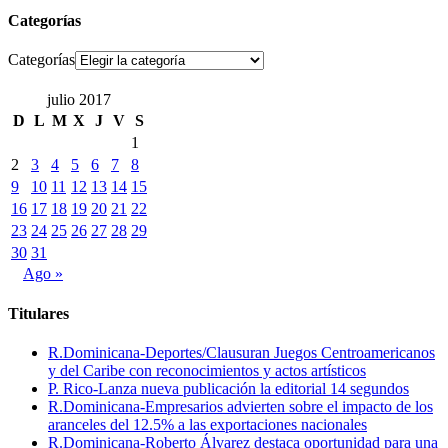
Categorías
Categorías
julio 2017
D
L
M
X
J
V
S
1
2
3
4
5
6
7
8
9
10
11
12
13
14
15
16
17
18
19
20
21
22
23
24
25
26
27
28
29
30
31
Ago »
Titulares
R.Dominicana-Deportes/Clausuran Juegos Centroamericanos
y del Caribe con reconocimientos y actos artísticos
P. Rico-Lanza nueva publicación la editorial 14 segundos
R.Dominicana-Empresarios advierten sobre el impacto de los
aranceles del 12.5% a las exportaciones nacionales
R.Dominicana-Roberto Álvarez destaca oportunidad para una