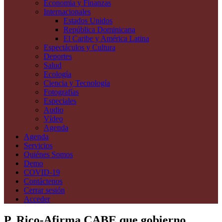
Economía y Finanzas
Internacionales
Estados Unidos
República Dominicana
El Caribe y América Latina
Espectáculos y Cultura
Deportes
Salud
Ecología
Ciencia y Tecnología
Fotografías
Especiales
Audio
Vídeo
Agenda
Agenda
Servicios
Quiénes Somos
Demo
COVID-19
Contáctenos
Cerrar sesión
Acceder
P. Rico-Afirma CABE que gobierno