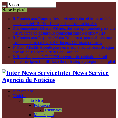
No se lo pierda
R.Dominicana-Empresarios advierten sobre el impacto de los
aranceles del 12.5% a las exportaciones nacionales
R.Dominicana-Roberto Álvarez destaca oportunidad para una
nueva etapa de desarrollo comercial entre México y RD
R.Dominicana-Deportes/María Dimitrova aporta al país otra
medalla de oro en los XXV Juegos Centroamericanos
P. Rico-Alcalde Aponte pone en marcha red de oasis de agua
potable en las comunidades de Carolina
P. Rico-Capacita ACUDEN a centros de cuidado infantil
sobre inteligencia artificial, ciberpsicología y seguridad digital
Inter News Service
Agencia de Noticias
Bienvenidos
Noticias
Puerto Rico
Policiacas
Tribunales
Municipales