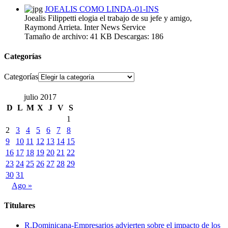
JOEALIS COMO LINDA-01-INS
Joealis Filippetti elogia el trabajo de su jefe y amigo,
Raymond Arrieta. Inter News Service
Tamaño de archivo:
41 KB
Descargas:
186
Categorías
Categorías
julio 2017
D
L
M
X
J
V
S
1
2
3
4
5
6
7
8
9
10
11
12
13
14
15
16
17
18
19
20
21
22
23
24
25
26
27
28
29
30
31
Ago »
Titulares
R.Dominicana-Empresarios advierten sobre el impacto de los