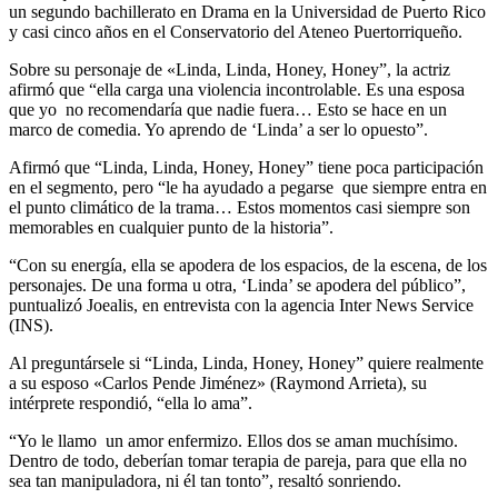
un segundo bachillerato en Drama en la Universidad de Puerto Rico
y casi cinco años en el Conservatorio del Ateneo Puertorriqueño.
Sobre su personaje de «Linda, Linda, Honey, Honey”, la actriz
afirmó que “ella carga una violencia incontrolable. Es una esposa
que yo no recomendaría que nadie fuera… Esto se hace en un
marco de comedia. Yo aprendo de ‘Linda’ a ser lo opuesto”.
Afirmó que “Linda, Linda, Honey, Honey” tiene poca participación
en el segmento, pero “le ha ayudado a pegarse que siempre entra en
el punto climático de la trama… Estos momentos casi siempre son
memorables en cualquier punto de la historia”.
“Con su energía, ella se apodera de los espacios, de la escena, de los
personajes. De una forma u otra, ‘Linda’ se apodera del público”,
puntualizó Joealis, en entrevista con la agencia Inter News Service
(INS).
Al preguntársele si “Linda, Linda, Honey, Honey” quiere realmente
a su esposo «Carlos Pende Jiménez» (Raymond Arrieta), su
intérprete respondió, “ella lo ama”.
“Yo le llamo un amor enfermizo. Ellos dos se aman muchísimo.
Dentro de todo, deberían tomar terapia de pareja, para que ella no
sea tan manipuladora, ni él tan tonto”, resaltó sonriendo.