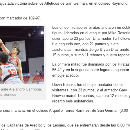
ajustada victoria sobre los Atléticos de San Germán, en el coliseo Raymond
 con marcador de 102-97.
Los cinco iniciadores piratas anotaron en dobl
figura, liderados en el ataque por Mike Rosario
quien aportó 23 puntos. El armador Tu Hollow
fue segunda voz, con 21 puntos y siete
asistencias, mientras Jorge Bryan Díaz anotó
15 puntos, y sumó 11 rebotes y cuatro tapone
La primera mitad fue dominada por los Piratas
56-42 y en la segunda parte lograron aguantar 
empuje atlético.
Devin Ebanks fue el mejor anotador de los
 ante Alejandro Carmona.
visitantes, con 23 puntos, y el armador Gary
ws Service
Browne marcó 15 puntos, capturó 12 rebotes 
repartió seis asistencias.
ie será mañana, en el coliseo Arquelio Torres Ramírez, de San Germán (8:00
re los Capitanes de Arecibo y los Leones, que se enfrentarán desde las 8:00 P