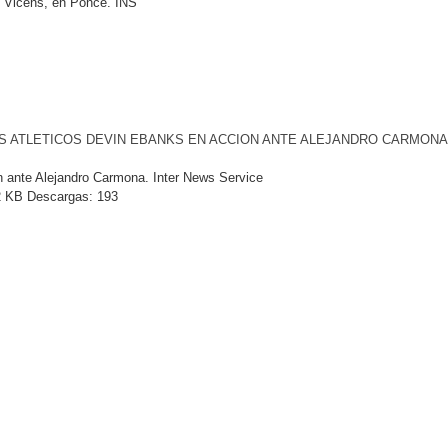
” Vicéns, en Ponce. INS
S ATLETICOS DEVIN EBANKS EN ACCION ANTE ALEJANDRO CARMONA
 ante Alejandro Carmona. Inter News Service
 KB
Descargas:
193