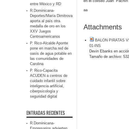
en el coliseo Juan “Pachín
entre México y RD
aa
R.Dominicana-
Deportes/María Dimitrova
aporta al país otra
Attachments
medalla de oro en los
XXV Juegos
Centroamericanos
BALON PIRATAS V
P. Rico-Alcalde Aponte
01-INS
pone en marcha red de
Devin Ebanks en acción
oasis de agua potable en
Tamaño de archivo:
532
las comunidades de
Carolina
P. Rico-Capacita
ACUDEN a centros de
cuidado infantil sobre
inteligencia artificial,
ciberpsicología y
seguridad digital
ENTRADAS RECIENTES
R.Dominicana-
Empresarios advierten