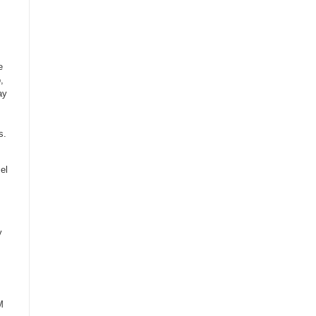
e
,
ay
s.
el
y
M