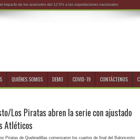
S
QUIÉNES SOMOS
DEMO
COVID-19
CONTÁCTENOS
C
sto/Los Piratas abren la serie con ajustado
s Atléticos
 Los Piratas de Quebradillas comenzaron los cuartos de final del Baloncesto