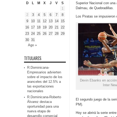
D
L
M
X
J
V
S
Superior Nacional con una 
Dalmau, de Quebradillas.
1
2
3
4
5
6
7
8
Los Piratas se impusieron
9
10
11
12
13
14
15
16
17
18
19
20
21
22
23
24
25
26
27
28
29
30
31
Ago »
TITULARES
R.Dominicana-
Empresarios advierten
sobre el impacto de los
Devin Ebanks en acción
aranceles del 12.5% a
Inter Ne
las exportaciones
nacionales
R.Dominicana-Roberto
El segundo juego de la ser
Álvarez destaca
PM).
oportunidad para una
nueva etapa de
Hoy se abrirá la serie ent
desarrollo comercial