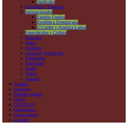
Sindicales
Economía y Finanzas
Internacionales
Estados Unidos
República Dominicana
El Caribe y América Latina
Espectáculos y Cultura
Deportes
Salud
Ecología
Ciencia y Tecnología
Fotografías
Especiales
Audio
Vídeo
Agenda
Agenda
Servicios
Quiénes Somos
Demo
COVID-19
Contáctenos
Cerrar sesión
Acceder