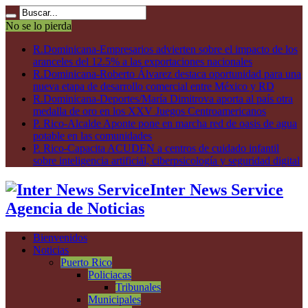
No se lo pierda
R.Dominicana-Empresarios advierten sobre el impacto de los
aranceles del 12.5% a las exportaciones nacionales
R.Dominicana-Roberto Álvarez destaca oportunidad para una
nueva etapa de desarrollo comercial entre México y RD
R.Dominicana-Deportes/María Dimitrova aporta al país otra
medalla de oro en los XXV Juegos Centroamericanos
P. Rico-Alcalde Aponte pone en marcha red de oasis de agua
potable en las comunidades
P. Rico-Capacita ACUDEN a centros de cuidado infantil
sobre inteligencia artificial, ciberpsicología y seguridad digital
Inter News Service
Agencia de Noticias
Bienvenidos
Noticias
Puerto Rico
Policiacas
Tribunales
Municipales