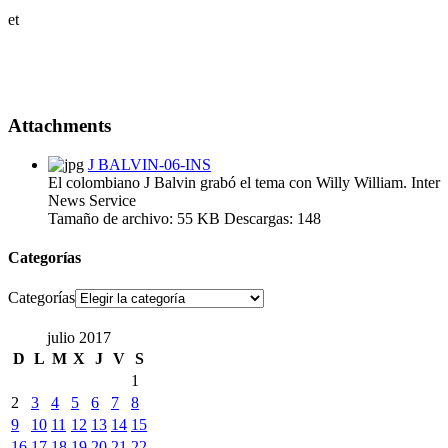
et
Attachments
J BALVIN-06-INS
El colombiano J Balvin grabó el tema con Willy William. Inter
News Service
Tamaño de archivo:
55 KB
Descargas:
148
Categorías
Categorías
julio 2017
D
L
M
X
J
V
S
1
2
3
4
5
6
7
8
9
10
11
12
13
14
15
16
17
18
19
20
21
22