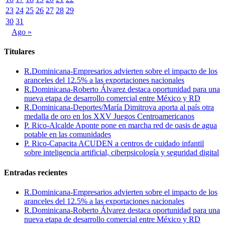
23
24
25
26
27
28
29
30
31
Ago »
Titulares
R.Dominicana-Empresarios advierten sobre el impacto de los
aranceles del 12.5% a las exportaciones nacionales
R.Dominicana-Roberto Álvarez destaca oportunidad para una
nueva etapa de desarrollo comercial entre México y RD
R.Dominicana-Deportes/María Dimitrova aporta al país otra
medalla de oro en los XXV Juegos Centroamericanos
P. Rico-Alcalde Aponte pone en marcha red de oasis de agua
potable en las comunidades
P. Rico-Capacita ACUDEN a centros de cuidado infantil
sobre inteligencia artificial, ciberpsicología y seguridad digital
Entradas recientes
R.Dominicana-Empresarios advierten sobre el impacto de los
aranceles del 12.5% a las exportaciones nacionales
R.Dominicana-Roberto Álvarez destaca oportunidad para una
nueva etapa de desarrollo comercial entre México y RD