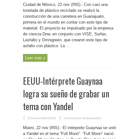
Construyen
Ciudad de México, 22 nov (INS).- Con casi una
la
primera
tonelada de plástico reciclado se realizó la
carretera
construcción de una carretera en Guanajuato,
elaborada
de
primera en el mundo en contar con este tipo de
plástico
reciclado
material. El proyecto es impulsado por la empresa
de ciencia Dow, en conjunto con VISE, Surfax,
Lasfalto y Omnigreen, que crearon este tipo de
asfalto con plástico. La ...
Leer más »
EEUU-Intérprete Guaynaa
logra su sueño de grabar un
tema con Yandel
en
22/noviembre/2019
Comentarios desactivados
EEUU-
Intérprete
Miami, 22 nov (INS).- El intérprete Guaynaa se unió
Guaynaa
logra
a Yandel en el tema “Full Moon”. “Full Moon” nació
su
sueño