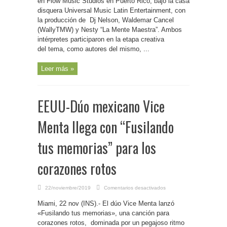
en Flow Music Studios en Puerto Rico, bajo la casa
de
disquera Universal Music Latin Entertainment, con
grabar
un
la producción de Dj Nelson, Waldemar Cancel
tema
con
(WallyTMW) y Nesty “La Mente Maestra”. Ambos
Yandel
intérpretes participaron en la etapa creativa
del tema, como autores del mismo, ...
Leer más »
EEUU-Dúo mexicano Vice
Menta llega con “Fusilando
tus memorias” para los
corazones rotos
en
22/noviembre/2019
Comentarios desactivados
EEUU-
Dúo
Miami, 22 nov (INS).- El dúo Vice Menta lanzó
mexicano
Vice
«Fusilando tus memorias», una canción para
Menta
llega
corazones rotos, dominada por un pegajoso ritmo
con