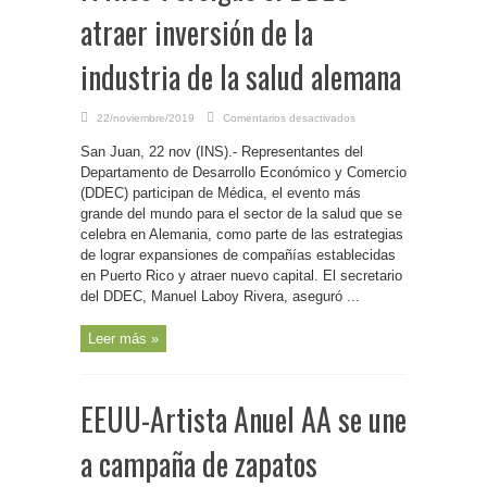
atraer inversión de la
industria de la salud alemana
en
22/noviembre/2019
Comentarios desactivados
P.
Rico-
San Juan, 22 nov (INS).- Representantes del
Persigue
el
Departamento de Desarrollo Económico y Comercio
DDEC
atraer
(DDEC) participan de Médica, el evento más
inversión
grande del mundo para el sector de la salud que se
de
la
celebra en Alemania, como parte de las estrategias
industria
de
de lograr expansiones de compañías establecidas
la
salud
en Puerto Rico y atraer nuevo capital. El secretario
alemana
del DDEC, Manuel Laboy Rivera, aseguró ...
Leer más »
EEUU-Artista Anuel AA se une
a campaña de zapatos