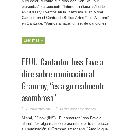
puro dolor” durante sus días con Son By Four,
estará
presentará su concierto “Intimo” mañana, sábado,
mañana
en
en Musas y Eventos en la Plazoleta Juan Morel
Musas
y
Campos en el Centro de Bellas Artes “Luis A. Ferré”
Eventos,
admite
en Santurce. “Vamos a hacer un set de canciones
lo
...
difícil
que
ha
sido
Leer más »
sonar
en
la
isla
tras
EEUU-Cantautor Joss Favela
su
clásico
“A
puro
dice sobre nominación al
dolor”,
que
grabó
durante
Grammy, “es algo realmente
sus
días
en
Son
asombroso”
By
Four
en
22/noviembre/2019
Comentarios desactivados
EEUU-
Cantautor
Miami, 22 nov (INS).- El cantautor Joss Favela
Joss
Favela
afirmó, “es algo realmente asombroso” tras conocer
dice
sobre
su nominación al Grammy americano. “Amo lo que