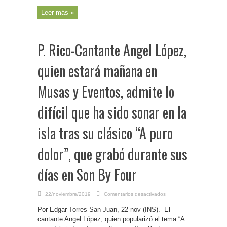
Leer más »
P. Rico-Cantante Angel López,
quien estará mañana en
Musas y Eventos, admite lo
difícil que ha sido sonar en la
isla tras su clásico “A puro
dolor”, que grabó durante sus
días en Son By Four
en
22/noviembre/2019
Comentarios desactivados
P.
Rico-
Por Edgar Torres San Juan, 22 nov (INS).- El
Cantante
Angel
cantante Angel López, quien popularizó el tema “A
López,
quien