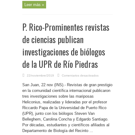
Leer más »
P. Rico-Prominentes revistas
de ciencias publican
investigaciones de biólogos
de la UPR de Río Piedras
en
22/noviembre/2019
Comentarios desactivados
P.
Rico-
San Juan, 22 nov (INS).- Revistas de gran prestigio
Prominentes
revistas
en la comunidad científica internacional publicaron
de
ciencias
tres investigaciones sobre las mariposas
publican
Heliconius, realizadas y lideradas por el profesor
investigaciones
de
Riccardo Papa de la Universidad de Puerto Rico
biólogos
de
(UPR), junto con los biólogos Steven Van
la
UPR
Belleghem, Carolina Concha y Edgardo Santiago.
de
Por décadas, estudiantes y científicos afiliados al
Río
Piedras
Departamento de Biología del Recinto ...