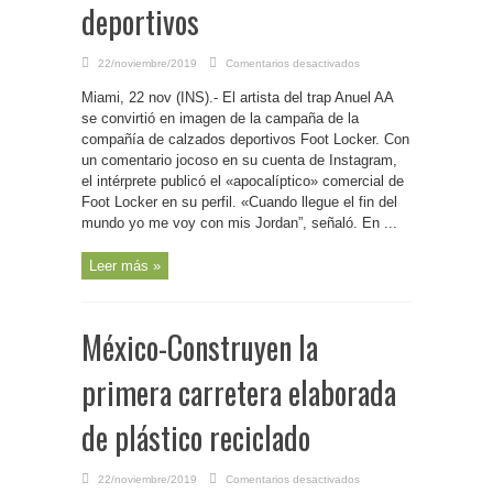
deportivos
en
22/noviembre/2019
Comentarios desactivados
EEUU-
Artista
Miami, 22 nov (INS).- El artista del trap Anuel AA
Anuel
AA
se convirtió en imagen de la campaña de la
se
une
compañía de calzados deportivos Foot Locker. Con
a
un comentario jocoso en su cuenta de Instagram,
campaña
de
el intérprete publicó el «apocalíptico» comercial de
zapatos
deportivos
Foot Locker en su perfil. «Cuando llegue el fin del
mundo yo me voy con mis Jordan”, señaló. En ...
Leer más »
México-Construyen la
primera carretera elaborada
de plástico reciclado
en
22/noviembre/2019
Comentarios desactivados
México-