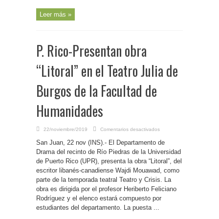
Leer más »
P. Rico-Presentan obra
“Litoral” en el Teatro Julia de
Burgos de la Facultad de
Humanidades
en
22/noviembre/2019
Comentarios desactivados
P.
Rico-
San Juan, 22 nov (INS).- El Departamento de
Presentan
obra
Drama del recinto de Río Piedras de la Universidad
“Litoral”
de Puerto Rico (UPR), presenta la obra “Litoral”, del
en
el
escritor libanés-canadiense Wajdi Mouawad, como
Teatro
Julia
parte de la temporada teatral Teatro y Crisis. La
de
obra es dirigida por el profesor Heriberto Feliciano
Burgos
de
Rodríguez y el elenco estará compuesto por
la
Facultad
estudiantes del departamento. La puesta ...
de
Humanidades