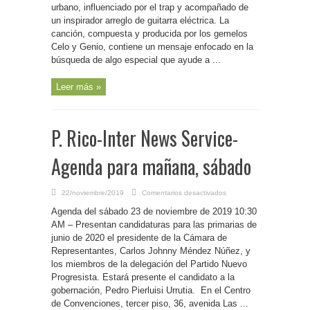
urbano, influenciado por el trap y acompañado de
“Fusilando
tus
un inspirador arreglo de guitarra eléctrica. La
memorias”
para
canción, compuesta y producida por los gemelos
los
corazones
Celo y Genio, contiene un mensaje enfocado en la
rotos
búsqueda de algo especial que ayude a ...
Leer más »
P. Rico-Inter News Service-
Agenda para mañana, sábado
en
22/noviembre/2019
Comentarios desactivados
P.
Rico-
Agenda del sábado 23 de noviembre de 2019 10:30
Inter
News
AM – Presentan candidaturas para las primarias de
Service-
junio de 2020 el presidente de la Cámara de
Agenda
para
Representantes, Carlos Johnny Méndez Núñez, y
mañana,
sábado
los miembros de la delegación del Partido Nuevo
Progresista. Estará presente el candidato a la
gobernación, Pedro Pierluisi Urrutia. En el Centro
de Convenciones, tercer piso, 36, avenida Las ...