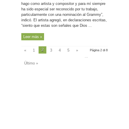
nominación
hago como artista y compositor y para mí siempre
al
Grammy,
ha sido especial ser reconocido por tu trabajo,
“es
algo
particularmente con una nominación al Grammy”,
realmente
asombroso”
indicó. El artista agregó, en declaraciones escritas,
“siento que estas son señales que Dios ...
Leer más »
2
«
1
3
4
5
»
Página 2 di 8
...
Último »