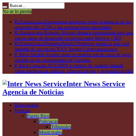
No se lo pierda
R.Dominicana-Empresarios advierten sobre el impacto de los
aranceles del 12.5% a las exportaciones nacionales
R.Dominicana-Roberto Álvarez destaca oportunidad para una
nueva etapa de desarrollo comercial entre México y RD
R.Dominicana-Deportes/María Dimitrova aporta al país otra
medalla de oro en los XXV Juegos Centroamericanos
P. Rico-Alcalde Aponte pone en marcha red de oasis de agua
potable en las comunidades de Carolina
P. Rico-Capacita ACUDEN a centros de cuidado infantil
sobre inteligencia artificial, ciberpsicología y seguridad digital
Inter News Service
Agencia de Noticias
Bienvenidos
Noticias
Puerto Rico
Policiacas
Tribunales
Municipales