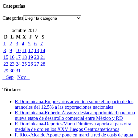
Categorías
Categorías
octubre 2017
D
L
M
X
J
V
S
1
2
3
4
5
6
7
8
9
10
11
12
13
14
15
16
17
18
19
20
21
22
23
24
25
26
27
28
29
30
31
« Sep
Nov »
Titulares
R.Dominicana-Empresarios advierten sobre el impacto de los
aranceles del 12.5% a las exportaciones nacionales
R.Dominicana-Roberto Álvarez destaca oportunidad para una
nueva etapa de desarrollo comercial entre México y RD
R.Dominicana-Deportes/María Dimitrova aporta al país otra
medalla de oro en los XXV Juegos Centroamericanos
P. Rico-Alcalde Aponte pone en marcha red de oasis de agua