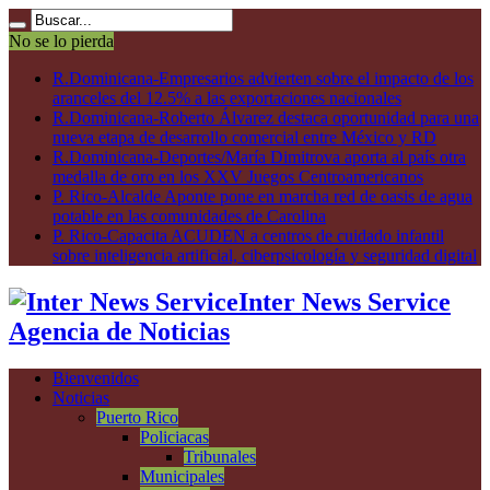
No se lo pierda
R.Dominicana-Empresarios advierten sobre el impacto de los
aranceles del 12.5% a las exportaciones nacionales
R.Dominicana-Roberto Álvarez destaca oportunidad para una
nueva etapa de desarrollo comercial entre México y RD
R.Dominicana-Deportes/María Dimitrova aporta al país otra
medalla de oro en los XXV Juegos Centroamericanos
P. Rico-Alcalde Aponte pone en marcha red de oasis de agua
potable en las comunidades de Carolina
P. Rico-Capacita ACUDEN a centros de cuidado infantil
sobre inteligencia artificial, ciberpsicología y seguridad digital
Inter News Service
Agencia de Noticias
Bienvenidos
Noticias
Puerto Rico
Policiacas
Tribunales
Municipales