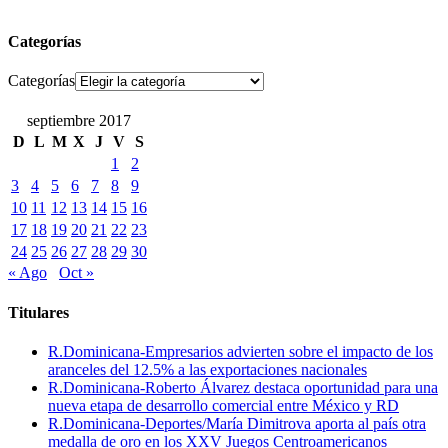
Categorías
Categorías
septiembre 2017
D
L
M
X
J
V
S
1
2
3
4
5
6
7
8
9
10
11
12
13
14
15
16
17
18
19
20
21
22
23
24
25
26
27
28
29
30
« Ago
Oct »
Titulares
R.Dominicana-Empresarios advierten sobre el impacto de los
aranceles del 12.5% a las exportaciones nacionales
R.Dominicana-Roberto Álvarez destaca oportunidad para una
nueva etapa de desarrollo comercial entre México y RD
R.Dominicana-Deportes/María Dimitrova aporta al país otra
medalla de oro en los XXV Juegos Centroamericanos